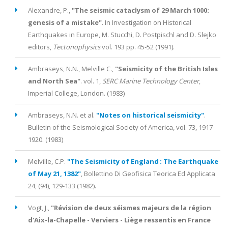
Alexandre, P.,
"The seismic cataclysm of 29 March 1000:
genesis of a mistake"
. In Investigation on Historical
Earthquakes in Europe, M. Stucchi, D. Postpischl and D. Slejko
editors,
Tectonophysics
vol.
193
pp.
45-52
(
1991
).
Ambraseys, N.N., Melville C.
,
"Seismicity of the British Isles
and North Sea"
. vol.
1
,
SERC Marine Technology Center
,
Imperial College, London. (
1983
)
Ambraseys, N.N. et al.
"Notes on historical seismicity"
.
Bulletin of the Seismological Society of America
, vol.
73
,
1917-
1920
. (
1983
)
Melville, C.P
.
"The Seismicity of England : The Earthquake
of May 21, 1382"
,
Bollettino Di Geofisica Teorica Ed Applicata
24
,
(94)
,
129-133
(
1982
).
Vogt, J.
,
"Révision de deux séismes majeurs de la région
d'Aix-la-Chapelle - Verviers - Liège ressentis en France