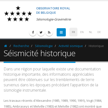
OBSERVATOIRE ROYAL
DE BELGIQUE
Séismologie-Gravimétrie
FR
EN
NL
DE
Recherche
Séismologie
Activité sismique
Historique
Homepage
Séismicité historique
Dans une région pour laquelle existe une documentation
historique importante, des informations appréciables
peuvent être obtenues sur les tremblements de terre
survenus dans les époques précédant l'apparition de la
sismologie instrumentale.
Les travaux récents d'Alexandre (1985, 1989, 1990, 1991), Vogt (1984,
1985), Ambraseys et Melville (1983) et Melville (1982) ont montré que