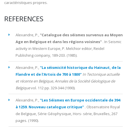
caractéristiques propres.
REFERENCES
Alexandre, P.,
"Catalogue des séismes survenus au Moyen
Age en Belgique et dans les régions voisines"
. In Seismic
activity in Western Europe, P. Melchior editor, Reidel
Publishing company, 189-203. (
1985
).
Alexandre, P.,
"La séismicité historique du Hainaut, de la
Flandre et de l'Artois de 700 à 1800"
In Tectonique actuelle
et récente en Belgique, Annales de la Société Géologique de
Belgique
vol.
112
pp.
329-344
(
1990
).
Alexandre, P.,
"Les Séismes en Europe occidentale de 394
à 1259. Nouveau catalogue critique"
. Observatoire Royal
de Belgique, Série Géophysique, Hors- série, Bruxelles, 267
pages. (
1990
).