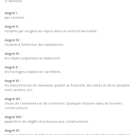
ci-dessous:
degré I :
pas ressenti;
degré II :
ressenti par les gens au repos dans un endroit favorable;
degré III :
ressenti à l'intérieur des habitations;
degré IV :
les objets suspendus se balancent;
degré V :
les horloges à balancier s'arrêtent;
degré VI :
les maçonneries de mauvaise qualité se fissurent, des vitres et de la vaisselle
sont cassées, etc;
degré VII :
chute de cheminées et de corniches. Quelques fissures dans de bonnes
constructions;
degré VIII :
apparition de dégâts structuraux aux constructions;
degré IX :
panique générale. Dégâts à toutes les fondations. De nettes fissures visibles à