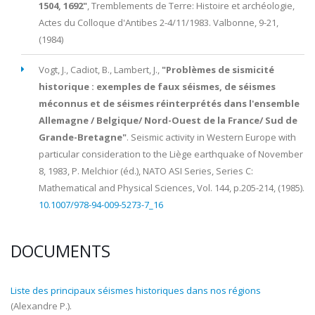
1504, 1692"
,
Tremblements de Terre: Histoire et archéologie
,
Actes du Colloque d'Antibes 2-4/11/1983. Valbonne,
9-21
,
(1984)
Vogt, J., Cadiot, B., Lambert, J.
,
"Problèmes de sismicité
historique : exemples de faux séismes, de séismes
méconnus et de séismes réinterprétés dans l'ensemble
Allemagne / Belgique/ Nord-Ouest de la France/ Sud de
Grande-Bretagne"
.
Seismic activity in Western Europe with
particular consideration to the Liège earthquake of November
8, 1983
, P. Melchior (éd.), NATO ASI Series, Series C:
Mathematical and Physical Sciences, Vol.
144
,
p.205-214
, (
1985
).
10.1007/978-94-009-5273-7_16
DOCUMENTS
Liste des principaux séismes historiques dans nos régions
(Alexandre P.).