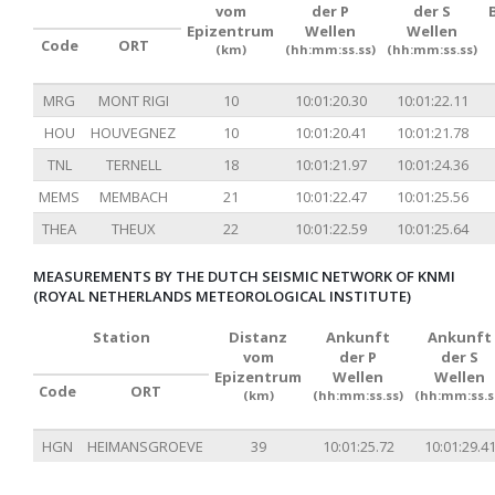
vom
der P
der S
Epizentrum
Wellen
Wellen
Code
ORT
(km)
(hh:mm:ss.ss)
(hh:mm:ss.ss)
MRG
MONT RIGI
10
10:01:20.30
10:01:22.11
HOU
HOUVEGNEZ
10
10:01:20.41
10:01:21.78
TNL
TERNELL
18
10:01:21.97
10:01:24.36
MEMS
MEMBACH
21
10:01:22.47
10:01:25.56
THEA
THEUX
22
10:01:22.59
10:01:25.64
MEASUREMENTS BY THE DUTCH SEISMIC NETWORK OF KNMI
(ROYAL NETHERLANDS METEOROLOGICAL INSTITUTE)
Station
Distanz
Ankunft
Ankunft
vom
der P
der S
Epizentrum
Wellen
Wellen
Code
ORT
(km)
(hh:mm:ss.ss)
(hh:mm:ss.s
HGN
HEIMANSGROEVE
39
10:01:25.72
10:01:29.4