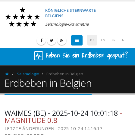
KÖNIGLICHE STERNWARTE
BELGIENS
Seismologie-Gravimetrie
DE
EN
FR
NL
Haben Sie ein Erdbeben gespürt?
Seismologie
Erdbeben in Belgien
Homepage
Erdbeben in Belgien
WAIMES (BE) - 2025-10-24 10:01:18
-
MAGNITUDE 0.8
LETZTE ÄNDERUNGEN : 2025-10-24 14:16:17