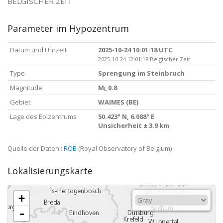
BELGISCHER ZEIT
Parameter im Hypozentrum
Datum und Uhrzeit
2025-10-24 10:01:18 UTC
2025-10-24 12:01:18 Belgischer Zeit
Type
Sprengung im Steinbruch
Magnitude
M
0.8
L
Gebiet
WAIMES (BE)
Lage des Epizentrums
50.423° N, 6.088° E
Unsicherheit ± 3.9 km
Quelle der Daten :
ROB
(Royal Observatory of Belgium)
Lokalisierungskarte
+
-