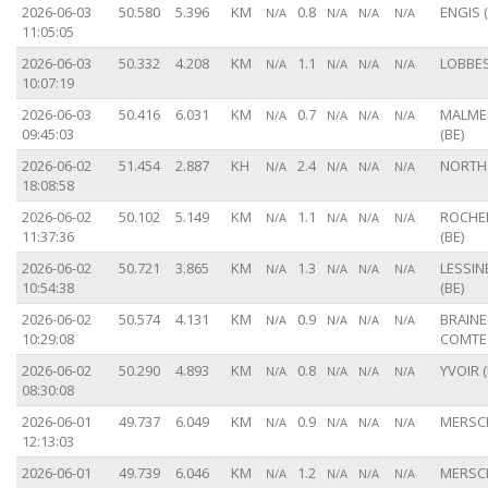
2026-06-03
50.580
5.396
KM
0.8
ENGIS (
N/A
N/A
N/A
N/A
11:05:05
2026-06-03
50.332
4.208
KM
1.1
LOBBES
N/A
N/A
N/A
N/A
10:07:19
2026-06-03
50.416
6.031
KM
0.7
MALME
N/A
N/A
N/A
N/A
09:45:03
(BE)
2026-06-02
51.454
2.887
KH
2.4
NORTH
N/A
N/A
N/A
N/A
18:08:58
2026-06-02
50.102
5.149
KM
1.1
ROCHE
N/A
N/A
N/A
N/A
11:37:36
(BE)
2026-06-02
50.721
3.865
KM
1.3
LESSIN
N/A
N/A
N/A
N/A
10:54:38
(BE)
2026-06-02
50.574
4.131
KM
0.9
BRAINE
N/A
N/A
N/A
N/A
10:29:08
COMTE 
2026-06-02
50.290
4.893
KM
0.8
YVOIR (
N/A
N/A
N/A
N/A
08:30:08
2026-06-01
49.737
6.049
KM
0.9
MERSCH
N/A
N/A
N/A
N/A
12:13:03
2026-06-01
49.739
6.046
KM
1.2
MERSCH
N/A
N/A
N/A
N/A