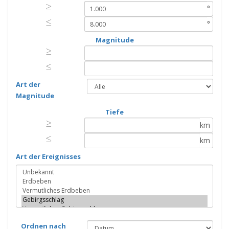
≥
≥
°
≤
≤
°
Magnitude
≥
≥
≤
≤
Art der
Magnitude
Tiefe
≥
≥
km
≤
≤
km
Art der Ereignisses
Ordnen nach