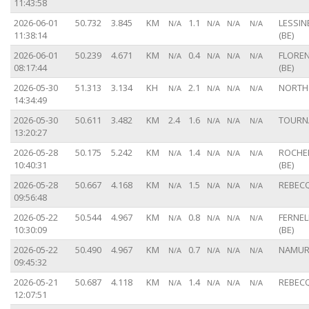
11:43:58
2026-06-01
50.732
3.845
KM
1.1
LESSIN
N/A
N/A
N/A
N/A
11:38:14
(BE)
2026-06-01
50.239
4.671
KM
0.4
FLORE
N/A
N/A
N/A
N/A
08:17:44
(BE)
2026-05-30
51.313
3.134
KH
2.1
NORTH
N/A
N/A
N/A
N/A
14:34:49
2026-05-30
50.611
3.482
KM
2.4
1.6
TOURNA
N/A
N/A
N/A
13:20:27
2026-05-28
50.175
5.242
KM
1.4
ROCHE
N/A
N/A
N/A
N/A
10:40:31
(BE)
2026-05-28
50.667
4.168
KM
1.5
REBECQ
N/A
N/A
N/A
N/A
09:56:48
2026-05-22
50.544
4.967
KM
0.8
FERNE
N/A
N/A
N/A
N/A
10:30:09
(BE)
2026-05-22
50.490
4.967
KM
0.7
NAMUR 
N/A
N/A
N/A
N/A
09:45:32
2026-05-21
50.687
4.118
KM
1.4
REBECQ
N/A
N/A
N/A
N/A
12:07:51