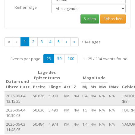
Reihenfolge
Suchen
Abbrechen
«
‹
1
2
3
4
5
›
»
/ 14 Pages
Events per page
25
50
100
1 - 25 / 334 events found
Lage des
Epizentrums
Magnitude
Datum und
Uhrzeit
Breite
Länge
Art
Z
M
Ms
Mw
IMax
Gebie
UTC
L
2026-06-04
50.626
5.930
KM
0.4
LIMBO
N/A
N/A
N/A
N/A
13:15:25
(BE)
2026-06-04
50.636
3.490
KM
1.5
TOURNA
N/A
N/A
N/A
N/A
10:30:03
2026-06-03
50.484
4.974
KM
1.4
NAMUR 
N/A
N/A
N/A
N/A
11:48:05