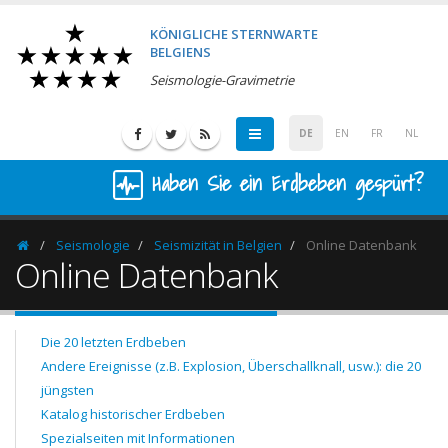
KÖNIGLICHE STERNWARTE
BELGIENS
Seismologie-Gravimetrie
DE
EN
FR
NL
Haben Sie ein Erdbeben gespürt?
Seismologie
Seismizität in Belgien
Online Datenbank
Homepage
Online Datenbank
Die 20 letzten Erdbeben
Andere Ereignisse (z.B. Explosion, Überschallknall, usw.): die 20
jüngsten
Katalog historischer Erdbeben
Spezialseiten mit Informationen