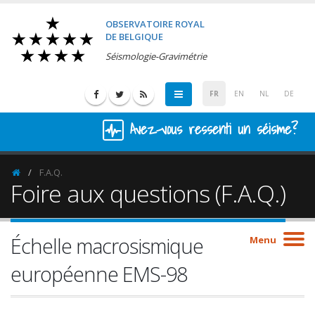
OBSERVATOIRE ROYAL
DE BELGIQUE
Séismologie-Gravimétrie
FR
EN
NL
DE
Avez-vous ressenti un séisme?
F.A.Q.
Homepage
Foire aux questions (F.A.Q.)
Échelle macrosismique
Menu
européenne EMS-98