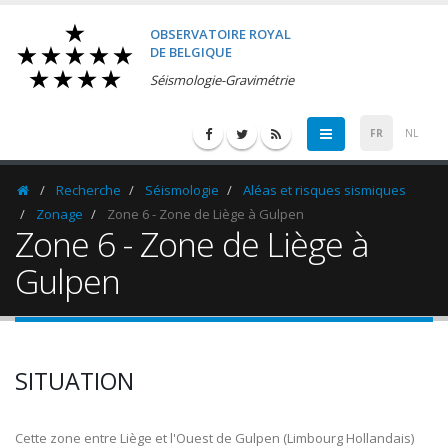
OBSERVATOIRE ROYAL
DE BELGIQUE
Séismologie-Gravimétrie
FR
NL
Recherche
Séismologie
Aléas et risques sismiques
Homepage
Zonage
Zone 6 - Zone de Liège à Gulpen
Zone 6 - Zone de Liège à
Gulpen
SITUATION
Cette zone entre Liège et l'Ouest de Gulpen (Limbourg Hollandais)