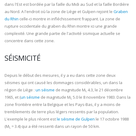
dans l'Est est bordée par la faille du Midi au Sud et la faille Bordière
au Nord. A l'endroit où la zone de Liège et Gulpen rejoint le
Graben
du Rhin
celle-ci montre in infléchissement frappant. La zone de
rupture occidentale du graben du Rhin montre ici une grande
complexité. Une grande partie de l'activité sismique actuelle se
concentre dans cette zone.
SÉISMICITÉ
Depuis le début des mesures, il y a eu dans cette zone deux
séismes qui ont causé les dommages considérables, un dans la
région de Liège :
un séisme
de magnitude M
4.3, le 21 décembre
L
1965, et (
un séisme
de magnitude M
5.0 le 8 novembre 1983. Dans la
L
zone frontière entre la Belgique et les Pays-Bas, il y a moins de
tremblements de terre plus légers ressentis par la population.
L'exemple le plus récent est
le séisme de Gulpen
le 17 octobre 1988
(M
= 3.4) qui a été ressenti dans un rayon de 50 km.
L