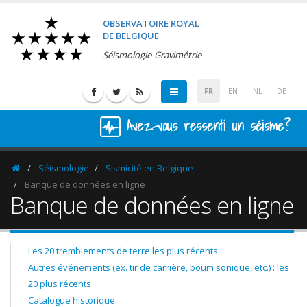
OBSERVATOIRE ROYAL
DE BELGIQUE
Séismologie-Gravimétrie
FR
EN
NL
DE
Avez-vous ressenti un séisme?
Séismologie
Sismicité en Belgique
Homepage
Banque de données en ligne
Banque de données en ligne
Les 20 tremblements de terre les plus récents
Autres événements (ex. tir de carrière, boum sonique, etc.) : les
20 plus récents
Catalogue historique