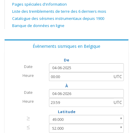
Pages spéciales d'information
Liste des tremblements de terre des 6 derniers mois
Catalogue des séismes instrumentaux depuis 1900
Banque de données en ligne
Évènements sismiques en Belgique
De
Date
Heure
UTC
À
Date
Heure
UTC
Latitude
≥
≥
°
≤
≤
°