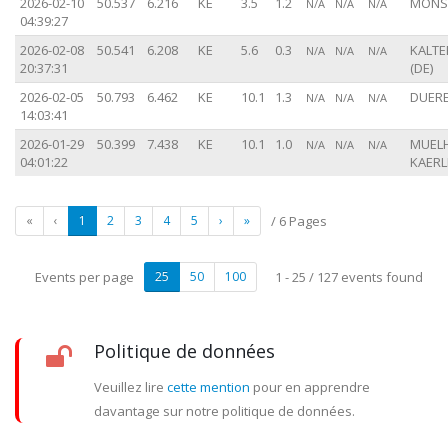
2026-02-10
50.537
6.216
KE
3.5
1.2
MONSC
N/A
N/A
N/A
04:39:27
2026-02-08
50.541
6.208
KE
5.6
0.3
KALT
N/A
N/A
N/A
20:37:31
(DE)
2026-02-05
50.793
6.462
KE
10.1
1.3
DUERE
N/A
N/A
N/A
14:03:41
2026-01-29
50.399
7.438
KE
10.1
1.0
MUELH
N/A
N/A
N/A
04:01:22
KAERL
«
‹
1
2
3
4
5
›
»
/ 6 Pages
Events per page
25
50
100
1 - 25 / 127 events found
Politique de données
Veuillez lire
cette mention
pour en apprendre
davantage sur notre politique de données.