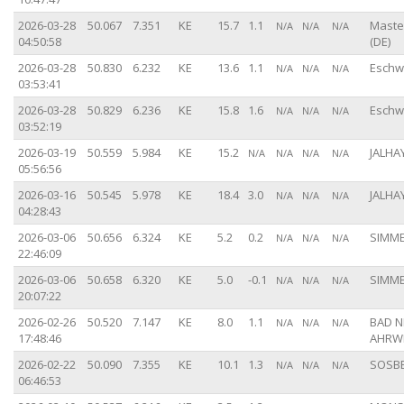
2026-03-28
50.067
7.351
KE
15.7
1.1
Maste
N/A
N/A
N/A
04:50:58
(DE)
2026-03-28
50.830
6.232
KE
13.6
1.1
Eschwe
N/A
N/A
N/A
03:53:41
2026-03-28
50.829
6.236
KE
15.8
1.6
Eschwe
N/A
N/A
N/A
03:52:19
2026-03-19
50.559
5.984
KE
15.2
JALHAY
N/A
N/A
N/A
N/A
05:56:56
2026-03-16
50.545
5.978
KE
18.4
3.0
JALHAY
N/A
N/A
N/A
04:28:43
2026-03-06
50.656
6.324
KE
5.2
0.2
SIMME
N/A
N/A
N/A
22:46:09
2026-03-06
50.658
6.320
KE
5.0
-0.1
SIMME
N/A
N/A
N/A
20:07:22
2026-02-26
50.520
7.147
KE
8.0
1.1
BAD N
N/A
N/A
N/A
17:48:46
AHRWE
2026-02-22
50.090
7.355
KE
10.1
1.3
SOSBE
N/A
N/A
N/A
06:46:53