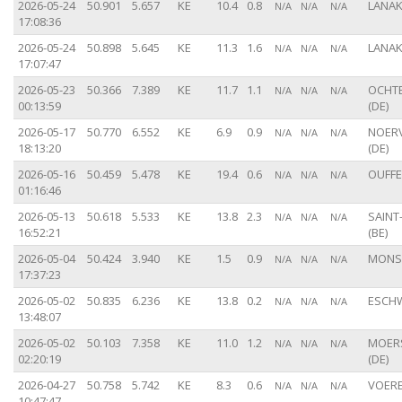
2026-05-24
50.901
5.657
KE
10.4
0.8
LANAK
N/A
N/A
N/A
17:08:36
2026-05-24
50.898
5.645
KE
11.3
1.6
LANAK
N/A
N/A
N/A
17:07:47
2026-05-23
50.366
7.389
KE
11.7
1.1
OCHT
N/A
N/A
N/A
00:13:59
(DE)
2026-05-17
50.770
6.552
KE
6.9
0.9
NOER
N/A
N/A
N/A
18:13:20
(DE)
2026-05-16
50.459
5.478
KE
19.4
0.6
OUFFE
N/A
N/A
N/A
01:16:46
2026-05-13
50.618
5.533
KE
13.8
2.3
SAINT
N/A
N/A
N/A
16:52:21
(BE)
2026-05-04
50.424
3.940
KE
1.5
0.9
MONS 
N/A
N/A
N/A
17:37:23
2026-05-02
50.835
6.236
KE
13.8
0.2
ESCHW
N/A
N/A
N/A
13:48:07
2026-05-02
50.103
7.358
KE
11.0
1.2
MOER
N/A
N/A
N/A
02:20:19
(DE)
2026-04-27
50.758
5.742
KE
8.3
0.6
VOERE
N/A
N/A
N/A
10:47:47