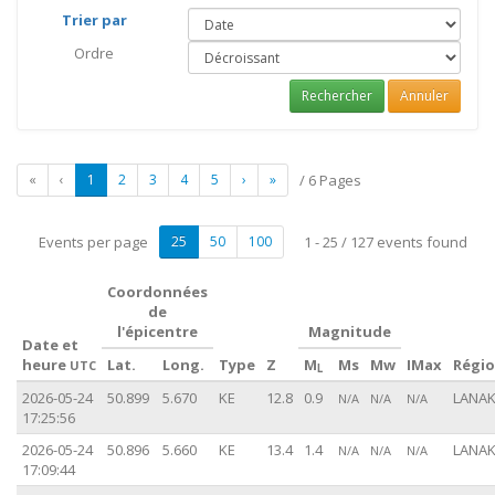
Trier par
Ordre
Rechercher
Annuler
«
‹
1
2
3
4
5
›
»
/ 6 Pages
Events per page
25
50
100
1 - 25 / 127 events found
Coordonnées
de
l'épicentre
Magnitude
Date et
heure
Lat.
Long.
Type
Z
M
Ms
Mw
IMax
Régi
UTC
L
2026-05-24
50.899
5.670
KE
12.8
0.9
LANAK
N/A
N/A
N/A
17:25:56
2026-05-24
50.896
5.660
KE
13.4
1.4
LANAK
N/A
N/A
N/A
17:09:44