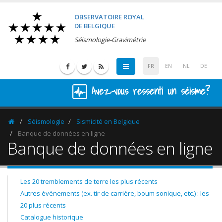
OBSERVATOIRE ROYAL
DE BELGIQUE
Séismologie-Gravimétrie
FR
EN
NL
DE
Avez-vous ressenti un séisme?
Séismologie
Sismicité en Belgique
Homepage
Banque de données en ligne
Banque de données en ligne
Les 20 tremblements de terre les plus récents
Autres événements (ex. tir de carrière, boum sonique, etc.) : les
20 plus récents
Catalogue historique