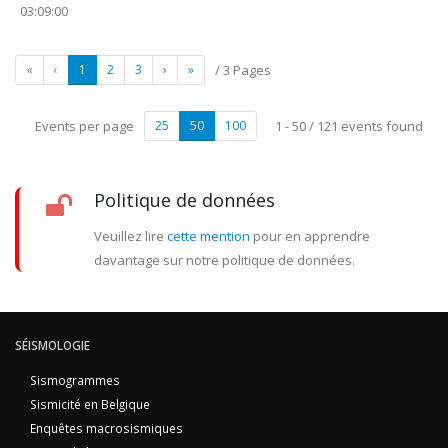
03:09:00
«
‹
1
2
3
›
»
/ 3 Pages
Events per page
25
50
100
1 - 50 / 121 events found
Politique de données
Veuillez lire
cette mention
pour en apprendre
davantage sur notre politique de données.
SÉISMOLOGIE
Sismogrammes
Sismicité en Belgique
Enquêtes macrosismiques