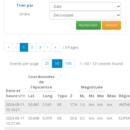
Trier par
Ordre
Rechercher
Annuler
«
‹
1
2
3
›
»
/ 3 Pages
Events per page
25
50
100
1 - 50 / 121 events found
Coordonnées
de
l'épicentre
Magnitude
Date et
heure
Lat.
Long.
Type
Z
M
Ms
Mw
IMax
Régi
UTC
L
2024-09-11
50.481
5.541
KE
17.4
1.3
ANTHI
N/A
N/A
N/A
15:10:27
2024-09-11
50.608
6.079
KE
20.6
0.5
EUPEN
N/A
N/A
N/A
13:37:49