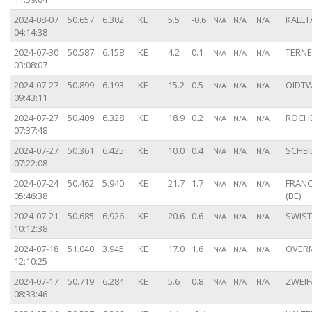
2024-08-07
50.657
6.302
KE
5.5
-0.6
KALLTA
N/A
N/A
N/A
04:14:38
2024-07-30
50.587
6.158
KE
4.2
0.1
TERNEL
N/A
N/A
N/A
03:08:07
2024-07-27
50.899
6.193
KE
15.2
0.5
OIDTW
N/A
N/A
N/A
09:43:11
2024-07-27
50.409
6.328
KE
18.9
0.2
ROCHE
N/A
N/A
N/A
07:37:48
2024-07-27
50.361
6.425
KE
10.0
0.4
SCHEI
N/A
N/A
N/A
07:22:08
2024-07-24
50.462
5.940
KE
21.7
1.7
FRAN
N/A
N/A
N/A
05:46:38
(BE)
2024-07-21
50.685
6.926
KE
20.6
0.6
SWIST
N/A
N/A
N/A
10:12:38
2024-07-18
51.040
3.945
KE
17.0
1.6
OVERM
N/A
N/A
N/A
12:10:25
2024-07-17
50.719
6.284
KE
5.6
0.8
ZWEIFA
N/A
N/A
N/A
08:33:46