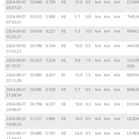
2024-09-07
50.646
6.790
KE
13.6
0.5
EUSKI
N/A
N/A
N/A
20:47:23
2024-09-07
50.552
5.900
KE
5.1
0.8
THEUX
N/A
N/A
N/A
07:33:01
2024-09-03
50.616
6.227
KE
3.3
-0.5
FRING
N/A
N/A
N/A
15:32:27
2024-09-02
50.786
6.104
KE
19.5
0.5
AACHE
N/A
N/A
N/A
01:52:21
2024-09-01
50.355
7.324
KE
9.9
1.9
OCHT
N/A
N/A
N/A
01:15:31
(DE)
2024-08-27
50.983
6.637
KI
13.0
1.5
BERGH
N/A
N/A
N/A
22:11:28
2024-08-27
50.585
6.038
KE
5.7
0.3
BAELE
N/A
N/A
N/A
21:58:34
2024-08-27
50.796
6.237
KE
10.0
0.3
ESCHW
N/A
N/A
N/A
20:08:47
2024-08-25
51.237
5.895
KE
14.3
0.9
LEUDA
N/A
N/A
N/A
16:40:20
2024-08-11
50.495
5.761
KE
24.0
0.5
LA REI
N/A
N/A
N/A
11:39:04