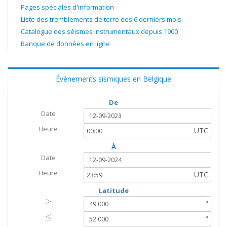
Pages spéciales d'information
Liste des tremblements de terre des 6 derniers mois
Catalogue des séismes instrumentaux depuis 1900
Banque de données en ligne
Évènements sismiques en Belgique
De
Date
Heure
UTC
À
Date
Heure
UTC
Latitude
≥
≥
°
≤
≤
°