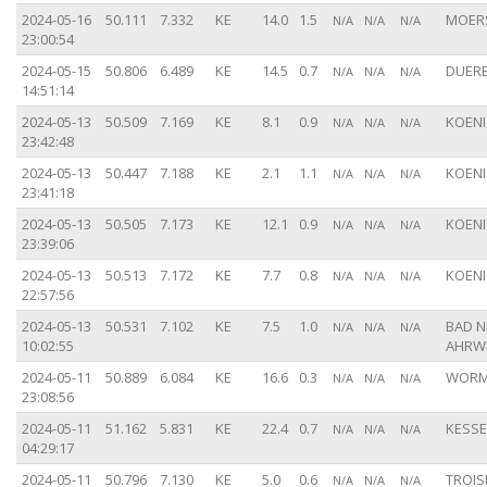
2024-05-16
50.111
7.332
KE
14.0
1.5
MOERS
N/A
N/A
N/A
23:00:54
2024-05-15
50.806
6.489
KE
14.5
0.7
DUERE
N/A
N/A
N/A
14:51:14
2024-05-13
50.509
7.169
KE
8.1
0.9
KOENI
N/A
N/A
N/A
23:42:48
2024-05-13
50.447
7.188
KE
2.1
1.1
KOENI
N/A
N/A
N/A
23:41:18
2024-05-13
50.505
7.173
KE
12.1
0.9
KOENI
N/A
N/A
N/A
23:39:06
2024-05-13
50.513
7.172
KE
7.7
0.8
KOENI
N/A
N/A
N/A
22:57:56
2024-05-13
50.531
7.102
KE
7.5
1.0
BAD N
N/A
N/A
N/A
10:02:55
AHRWE
2024-05-11
50.889
6.084
KE
16.6
0.3
WORM 
N/A
N/A
N/A
23:08:56
2024-05-11
51.162
5.831
KE
22.4
0.7
KESSE
N/A
N/A
N/A
04:29:17
2024-05-11
50.796
7.130
KE
5.0
0.6
TROIS
N/A
N/A
N/A