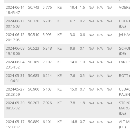
2024-06-14
50.743
5.776
KE
19.4
1.6
VOERE
N/A
N/A
N/A
18:45:47
2024-06-13
50.720
6.285
KE
6.7
0.2
HUER
N/A
N/A
N/A
00:16:03
(DE)
2024-06-12
50.510
5.995
KE
3.0
0.6
JALHAY
N/A
N/A
N/A
20:17:05
2024-06-08
50.523
6.348
KE
9.8
0.1
SCHOE
N/A
N/A
N/A
19:18:06
(DE)
2024-06-04
50.385
7.107
KE
14.0
1.0
LANGS
N/A
N/A
N/A
23:54:52
2024-05-31
50.683
6.214
KE
7.6
0.5
ROTT 
N/A
N/A
N/A
11:34:31
2024-05-27
50.900
6.103
KE
15.0
0.7
UEBAC
N/A
N/A
N/A
23:23:59
PALEN
2024-05-20
50.207
7.926
KE
7.8
1.8
STRIN
N/A
N/A
N/A
08:35:32
MARG
(DE)
2024-05-17
50.889
6.101
KE
14.8
0.7
ALT-M
N/A
N/A
N/A
15:33:37
(DE)