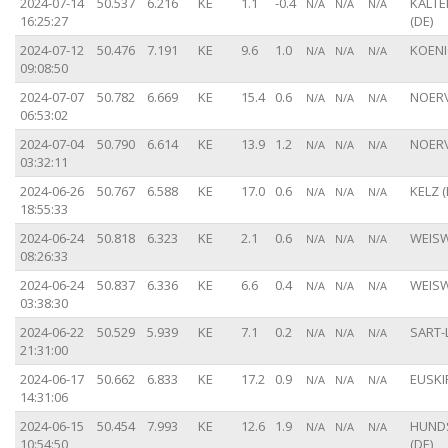
2024-07-14
50.537
6.216
KE
1.1
-0.4
KALT
N/A
N/A
N/A
16:25:27
(DE)
2024-07-12
50.476
7.191
KE
9.6
1.0
KOENI
N/A
N/A
N/A
09:08:50
2024-07-07
50.782
6.669
KE
15.4
0.6
NOERV
N/A
N/A
N/A
06:53:02
2024-07-04
50.790
6.614
KE
13.9
1.2
NOERV
N/A
N/A
N/A
03:32:11
2024-06-26
50.767
6.588
KE
17.0
0.6
KELZ (
N/A
N/A
N/A
18:55:33
2024-06-24
50.818
6.323
KE
2.1
0.6
WEISW
N/A
N/A
N/A
08:26:33
2024-06-24
50.837
6.336
KE
6.6
0.4
WEISW
N/A
N/A
N/A
03:38:30
2024-06-22
50.529
5.939
KE
7.1
0.2
SART-
N/A
N/A
N/A
21:31:00
2024-06-17
50.662
6.833
KE
17.2
0.9
EUSKI
N/A
N/A
N/A
14:31:06
2024-06-15
50.454
7.993
KE
12.6
1.9
HUND
N/A
N/A
N/A
10:54:50
(DE)