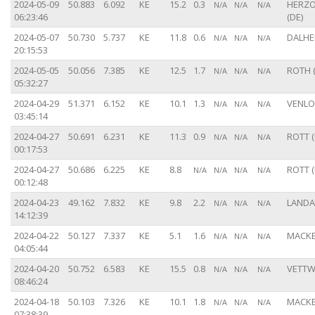
2024-05-09
50.883
6.092
KE
15.2
0.3
HERZ
N/A
N/A
N/A
06:23:46
(DE)
2024-05-07
50.730
5.737
KE
11.8
0.6
DALHE
N/A
N/A
N/A
20:15:53
2024-05-05
50.056
7.385
KE
12.5
1.7
ROTH (
N/A
N/A
N/A
05:32:27
2024-04-29
51.371
6.152
KE
10.1
1.3
VENLO 
N/A
N/A
N/A
03:45:14
2024-04-27
50.691
6.231
KE
11.3
0.9
ROTT (
N/A
N/A
N/A
00:17:53
2024-04-27
50.686
6.225
KE
8.8
ROTT (
N/A
N/A
N/A
N/A
00:12:48
2024-04-23
49.162
7.832
KE
9.8
2.2
LANDA
N/A
N/A
N/A
14:12:39
2024-04-22
50.127
7.337
KE
5.1
1.6
MACKE
N/A
N/A
N/A
04:05:44
2024-04-20
50.752
6.583
KE
15.5
0.8
VETTW
N/A
N/A
N/A
08:46:24
2024-04-18
50.103
7.326
KE
10.1
1.8
MACKE
N/A
N/A
N/A
07:38:39