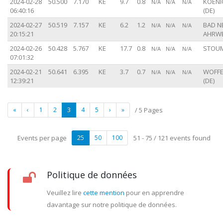
2024-02-28
50.500
7.170
KE
9.7
0.8
KOENI
N/A
N/A
N/A
06:40:16
(DE)
2024-02-27
50.519
7.157
KE
6.2
1.2
BAD N
N/A
N/A
N/A
20:15:21
AHRWE
2024-02-26
50.428
5.767
KE
17.7
0.8
STOUM
N/A
N/A
N/A
07:01:32
2024-02-21
50.641
6.395
KE
3.7
0.7
WOFFE
N/A
N/A
N/A
12:39:21
(DE)
«
‹
1
2
3
4
5
›
»
/ 5 Pages
Events per page
25
50
100
51 - 75 / 121 events found
Politique de données
Veuillez lire
cette mention
pour en apprendre
davantage sur notre politique de données.