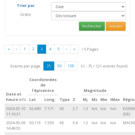
Trier par
Ordre
Rechercher
Annuler
«
‹
1
2
3
4
5
›
»
/ 5 Pages
Events per page
25
50
100
51 - 75 / 121 events found
Coordonnées
de
l'épicentre
Magnitude
Date et
heure
Lat.
Long.
Type
Z
M
Ms
Mw
IMax
Régio
UTC
L
2024-05-10
50.490
7.171
KE
2.7
1.3
KOENI
N/A
N/A
N/A
11:16:31
(DE)
2024-05-09
50.115
7.339
KE
5.6
1.2
MACKE
N/A
N/A
N/A
14:46:55