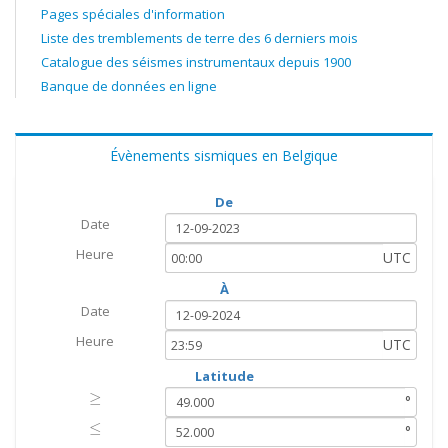
Pages spéciales d'information
Liste des tremblements de terre des 6 derniers mois
Catalogue des séismes instrumentaux depuis 1900
Banque de données en ligne
Évènements sismiques en Belgique
De
Date
Heure
UTC
À
Date
Heure
UTC
Latitude
≥
≥
°
≤
≤
°