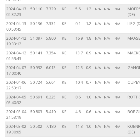
2024-04-13
50.110
7.329
KE
5.6
1.2
MOER
N/A
N/A
N/A
02:32:23
(DE)
2024-04-13
50.136
7.331
KE
0.1
1.2
LIEG (
N/A
N/A
N/A
00:53:45
2024-04-12
51.097
5.800
KE
16.9
1.8
MAASEI
N/A
N/A
N/A
19:33:12
2024-04-12
50.141
7.354
KE
13.7
0.9
MACKE
N/A
N/A
N/A
01:59:43
2024-04-07
50.992
6.013
KE
12.3
0.9
GANGE
N/A
N/A
N/A
17:00:40
2024-04-06
50.724
5.664
KE
10.4
0.7
OUPEYE
N/A
N/A
N/A
22:53:17
2024-04-05
50.691
6.225
KE
8.6
1.0
ROTT (
N/A
N/A
N/A
05:40:32
2024-03-04
50.803
5.410
KE
4.6
0.6
BORGL
N/A
N/A
N/A
21:53:19
2024-03-02
50.502
7.180
KE
11.3
1.0
KOENI
N/A
N/A
N/A
19:30:05
(DE)