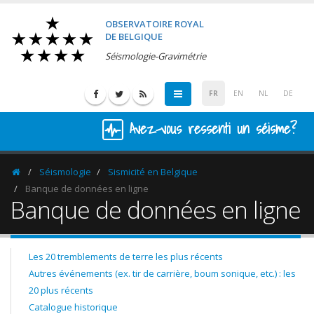
OBSERVATOIRE ROYAL
DE BELGIQUE
Séismologie-Gravimétrie
FR
EN
NL
DE
Avez-vous ressenti un séisme?
Séismologie
Sismicité en Belgique
Homepage
Banque de données en ligne
Banque de données en ligne
Les 20 tremblements de terre les plus récents
Autres événements (ex. tir de carrière, boum sonique, etc.) : les
20 plus récents
Catalogue historique