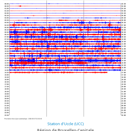
00:00
02:30
00:30
03:00
01:00
03:30
01:30
04:00
02:00
04:30
02:30
05:00
03:00
05:30
03:30
06:00
04:00
06:30
04:30
07:00
05:00
07:30
05:30
08:00
06:00
08:30
06:30
09:00
07:00
09:30
07:30
10:00
08:00
10:30
08:30
11:00
09:00
11:30
09:30
12:00
10:00
12:30
10:30
13:00
11:00
13:30
11:30
14:00
12:00
14:30
12:30
15:00
13:00
15:30
13:30
16:00
14:00
16:30
14:30
17:00
15:00
17:30
15:30
18:00
16:00
18:30
16:30
19:00
17:00
19:30
17:30
20:00
18:00
20:30
18:30
21:00
19:00
21:30
19:30
22:00
20:00
22:30
20:30
23:00
21:00
23:30
21:30
00:00
22:00
00:30
22:30
01:00
23:00
01:30
23:30
02:00
Prochaine mise à jour automatique :
2026-08-07 15:05:40
Station d'Uccle (UCC)
Région de Bruxelles-Capitale