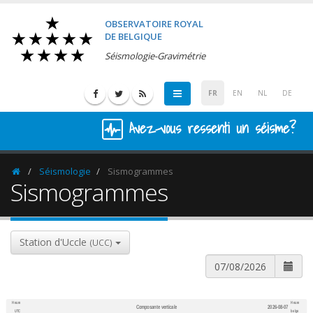
OBSERVATOIRE ROYAL
DE BELGIQUE
Séismologie-Gravimétrie
FR
EN
NL
DE
Avez-vous ressenti un séisme?
Séismologie
Sismogrammes
Homepage
Sismogrammes
Station d'Uccle
(UCC)
Heure
Heure
Composante verticale
2026-08-07
600
1,200
UTC
belge