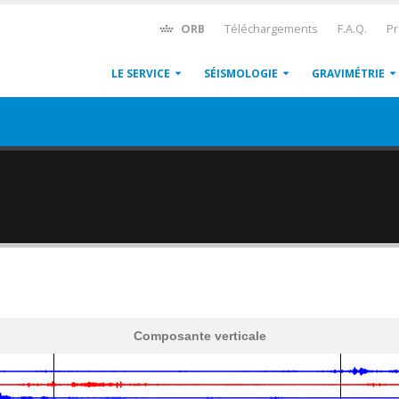
ORB
Téléchargements
F.A.Q.
Pr
LE SERVICE
SÉISMOLOGIE
GRAVIMÉTRIE
Composante verticale
600
1,200