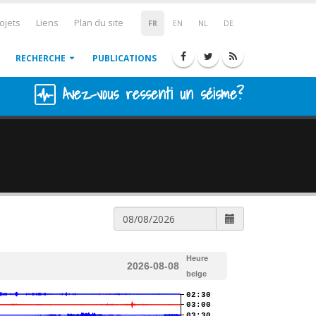
ojets
Liens
Plan du site
FR
EN
NL
DE
RECHERCHE
PUBLICATIONS
Avez-vous ressenti un séisme?
Heure
2026-08-08
belge
02:30
03:00
03:30