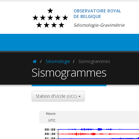
OBSERVATOIRE ROYAL
DE BELGIQUE
Séismologie-Gravimétrie
Séismologie
Sismogrammes
Homepage
Sismogrammes
Station d'Uccle
(UCC)
Heure
UTC
00:00
00:30
01:00