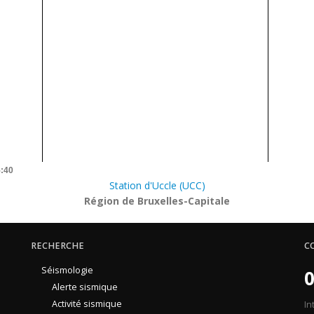
5:40
Station d'Uccle (UCC)
Région de Bruxelles-Capitale
RECHERCHE
C
Séismologie
0
Alerte sismique
Activité sismique
In