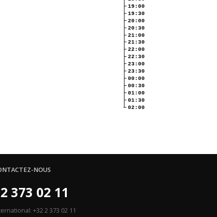
19:00
19:30
20:00
20:30
21:00
21:30
22:00
22:30
23:00
23:30
00:00
00:30
01:00
01:30
02:00
ONTACTEZ-NOUS
2 373 02 11
ternational: +32 2 373 02 11