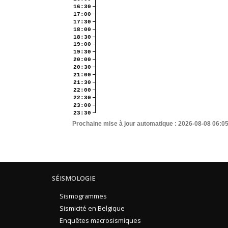
16:30
17:00
17:30
18:00
18:30
19:00
19:30
20:00
20:30
21:00
21:30
22:00
22:30
23:00
23:30
Prochaine mise à jour automatique :
2026-08-08 06:0
SÉISMOLOGIE
Sismogrammes
Sismicité en Belgique
Enquêtes macrosismiques