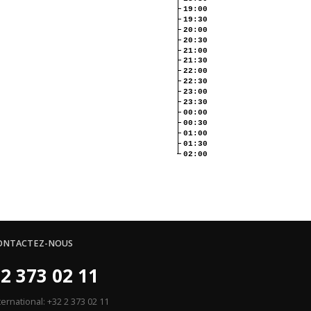
19:00
19:30
20:00
20:30
21:00
21:30
22:00
22:30
23:00
23:30
00:00
00:30
01:00
01:30
02:00
ONTACTEZ-NOUS
2 373 02 11
ternational: +32 2 373 02 11