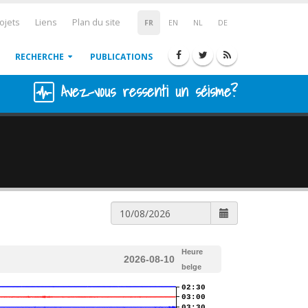
ojets
Liens
Plan du site
FR
EN
NL
DE
RECHERCHE
PUBLICATIONS
Avez-vous ressenti un séisme?
Heure
2026-08-10
belge
02:30
03:00
03:30