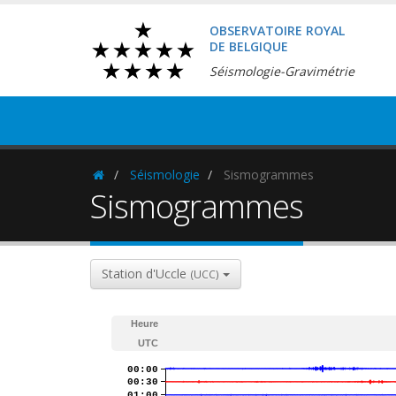
OBSERVATOIRE ROYAL
DE BELGIQUE
Séismologie-Gravimétrie
Séismologie
Sismogrammes
Homepage
Sismogrammes
Station d'Uccle
(UCC)
Heure
UTC
00:00
00:30
01:00