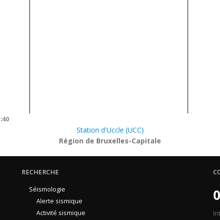
3:40
Station d'Uccle (UCC)
Région de Bruxelles-Capitale
RECHERCHE
C
Séismologie
0
Alerte sismique
Activité sismique
In