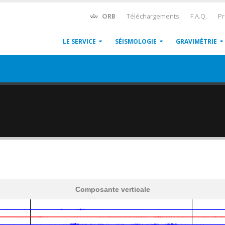
ORB
Téléchargements
F.A.Q.
Pr
LE SERVICE
SÉISMOLOGIE
GRAVIMÉTRIE
Composante verticale
600
1,200