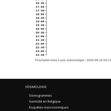
16:30
17:00
17:30
18:00
18:30
19:00
19:30
20:00
20:30
21:00
21:30
22:00
22:30
23:00
23:30
Prochaine mise à jour automatique :
2026-08-10 04:1
SÉISMOLOGIE
Sismogrammes
Sismicité en Belgique
Enquêtes macrosismiques