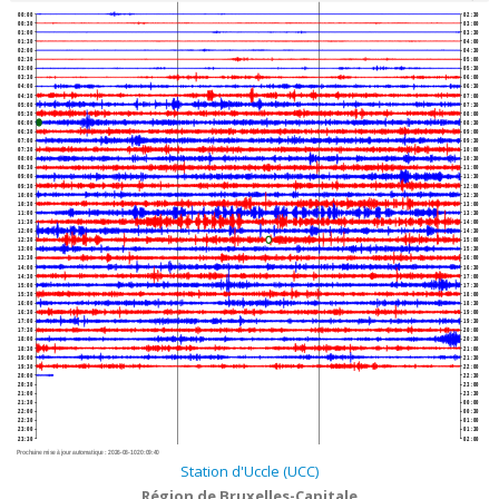
00:00
02:30
00:30
03:00
01:00
03:30
01:30
04:00
02:00
04:30
02:30
05:00
03:00
05:30
03:30
06:00
04:00
06:30
04:30
07:00
05:00
07:30
05:30
08:00
06:00
08:30
06:30
09:00
07:00
09:30
07:30
10:00
08:00
10:30
08:30
11:00
09:00
11:30
09:30
12:00
10:00
12:30
10:30
13:00
11:00
13:30
11:30
14:00
12:00
14:30
12:30
15:00
13:00
15:30
13:30
16:00
14:00
16:30
14:30
17:00
15:00
17:30
15:30
18:00
16:00
18:30
16:30
19:00
17:00
19:30
17:30
20:00
18:00
20:30
18:30
21:00
19:00
21:30
19:30
22:00
20:00
22:30
20:30
23:00
21:00
23:30
21:30
00:00
22:00
00:30
22:30
01:00
23:00
01:30
23:30
02:00
Prochaine mise à jour automatique :
2026-08-10 20:09:40
Station d'Uccle (UCC)
Région de Bruxelles-Capitale