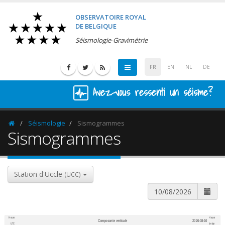
OBSERVATOIRE ROYAL
DE BELGIQUE
Séismologie-Gravimétrie
FR
EN
NL
DE
Avez-vous ressenti un séisme?
Séismologie
Sismogrammes
Homepage
Sismogrammes
Station d'Uccle
(UCC)
Heure
Heure
Composante verticale
2026-08-10
600
1,200
UTC
belge