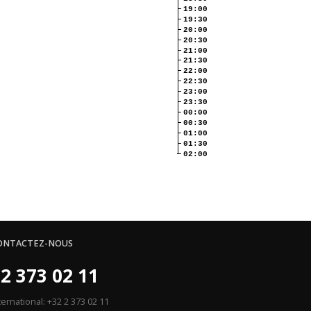
19:00
19:30
20:00
20:30
21:00
21:30
22:00
22:30
23:00
23:30
00:00
00:30
01:00
01:30
02:00
ONTACTEZ-NOUS
2 373 02 11
ternational: +32 2 373 02 11