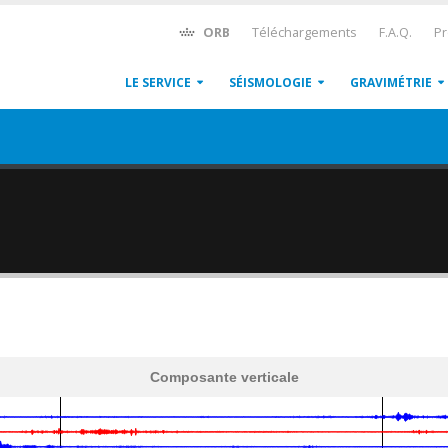
ORB
Téléchargements
F.A.Q.
Pr
LE SERVICE
SÉISMOLOGIE
GRAVIMÉTRIE
Composante verticale
600
1,200