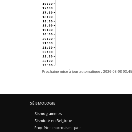
16:30
17:00
17:30
18:00
18:30
19:00
19:30
20:00
20:30
21:00
21:30
22:00
22:30
23:00
23:30
Prochaine mise à jour automatique :
2026-08-08 03:4
SÉISMOLOGIE
Sismogrammes
Sismicité en Belgique
Enquêtes macrosismiques