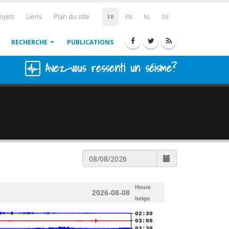
ojets
Liens
Plan du site
FR
EN
NL
DE
RECHERCHE
PUBLICATIONS
Avez-vous ressenti un séisme?
Heure
2026-08-08
belge
02:30
03:00
03:30