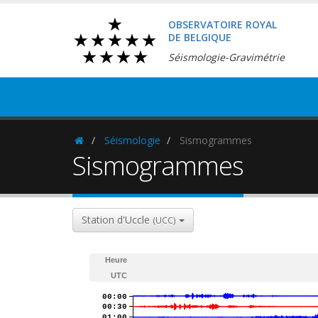
OBSERVATOIRE ROYAL
DE BELGIQUE
Séismologie-Gravimétrie
Séismologie
Sismogrammes
Homepage
Sismogrammes
Station d'Uccle
(UCC)
Heure
UTC
00:00
00:30
01:00