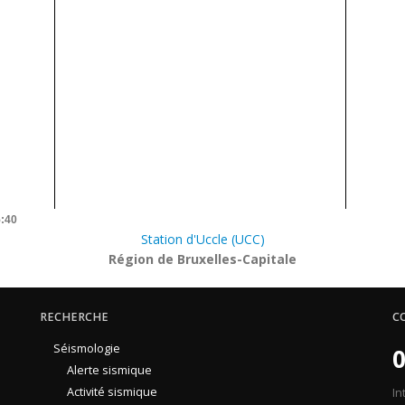
5:40
Station d'Uccle (UCC)
Région de Bruxelles-Capitale
RECHERCHE
C
Séismologie
0
Alerte sismique
Activité sismique
In