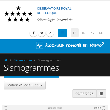
OBSERVATOIRE ROYAL
DE BELGIQUE
Séismologie-Gravimétrie
FR
EN
NL
DE
Avez-vous ressenti un séisme?
Séismologie
Sismogrammes
Homepage
Sismogrammes
Station d'Uccle
(UCC)
Heure
Heure
Composante verticale
2026-08-09
600
1,200
UTC
belge