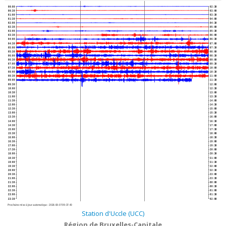
00:00
02:30
00:30
03:00
01:00
03:30
01:30
04:00
02:00
04:30
02:30
05:00
03:00
05:30
03:30
06:00
04:00
06:30
04:30
07:00
05:00
07:30
05:30
08:00
06:00
08:30
06:30
09:00
07:00
09:30
07:30
10:00
08:00
10:30
08:30
11:00
09:00
11:30
09:30
12:00
10:00
12:30
10:30
13:00
11:00
13:30
11:30
14:00
12:00
14:30
12:30
15:00
13:00
15:30
13:30
16:00
14:00
16:30
14:30
17:00
15:00
17:30
15:30
18:00
16:00
18:30
16:30
19:00
17:00
19:30
17:30
20:00
18:00
20:30
18:30
21:00
19:00
21:30
19:30
22:00
20:00
22:30
20:30
23:00
21:00
23:30
21:30
00:00
22:00
00:30
22:30
01:00
23:00
01:30
23:30
02:00
Prochaine mise à jour automatique :
2026-08-07 09:37:40
Station d'Uccle (UCC)
Région de Bruxelles-Capitale