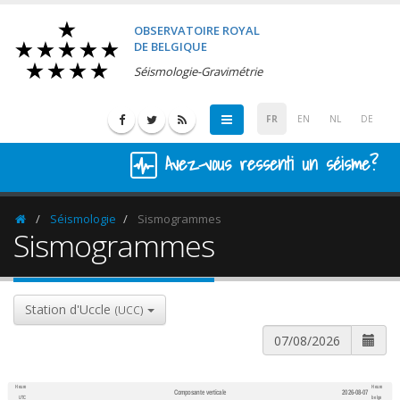
OBSERVATOIRE ROYAL
DE BELGIQUE
Séismologie-Gravimétrie
FR
EN
NL
DE
Avez-vous ressenti un séisme?
Séismologie
Sismogrammes
Homepage
Sismogrammes
Station d'Uccle
(UCC)
Heure
Heure
Composante verticale
2026-08-07
600
1,200
UTC
belge