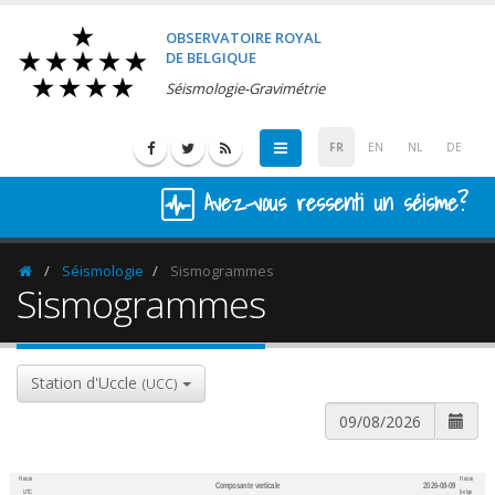
OBSERVATOIRE ROYAL
DE BELGIQUE
Séismologie-Gravimétrie
FR
EN
NL
DE
Avez-vous ressenti un séisme?
Séismologie
Sismogrammes
Homepage
Sismogrammes
Station d'Uccle
(UCC)
Heure
Heure
Composante verticale
2026-08-09
600
1,200
UTC
belge