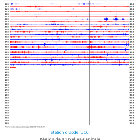
00:00
02:30
00:30
03:00
01:00
03:30
01:30
04:00
02:00
04:30
02:30
05:00
03:00
05:30
03:30
06:00
04:00
06:30
04:30
07:00
05:00
07:30
05:30
08:00
06:00
08:30
06:30
09:00
07:00
09:30
07:30
10:00
08:00
10:30
08:30
11:00
09:00
11:30
09:30
12:00
10:00
12:30
10:30
13:00
11:00
13:30
11:30
14:00
12:00
14:30
12:30
15:00
13:00
15:30
13:30
16:00
14:00
16:30
14:30
17:00
15:00
17:30
15:30
18:00
16:00
18:30
16:30
19:00
17:00
19:30
17:30
20:00
18:00
20:30
18:30
21:00
19:00
21:30
19:30
22:00
20:00
22:30
20:30
23:00
21:00
23:30
21:30
00:00
22:00
00:30
22:30
01:00
23:00
01:30
23:30
02:00
Prochaine mise à jour automatique :
2026-08-09 12:41:40
Station d'Uccle (UCC)
Région de Bruxelles-Capitale