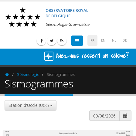
OBSERVATOIRE ROYAL
DE BELGIQUE
Séismologie-Gravimétrie
FR
EN
NL
DE
Avez-vous ressenti un séisme?
Séismologie
Sismogrammes
Homepage
Sismogrammes
Station d'Uccle
(UCC)
Heure
Heure
Composante verticale
2026-08-09
600
1,200
UTC
belge