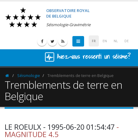
OBSERVATOIRE ROYAL
DE BELGIQUE
Séismologie-Gravimétrie
FR
EN
NL
DE
Avez-vous ressenti un séisme?
Séismologie
Tremblements de terre en Belgique
Homepage
Tremblements de terre en
Belgique
LE ROEULX - 1995-06-20 01:54:47
-
MAGNITUDE 4.5