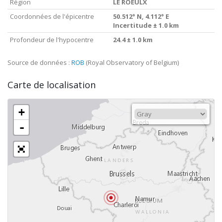
Région
LE ROEULX
Coordonnées de l'épicentre
50.512° N, 4.112° E
Incertitude ± 1.0 km
Profondeur de l'hypocentre
24.4 ± 1.0 km
Source de données :
ROB
(Royal Observatory of Belgium)
Carte de localisation
+
-