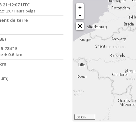
8 21:12:07 UTC
+
22:12:07 Heure belge
-
ent de terre
BE)
 5.784° E
de ± 0.6 km
 km
gium)
50 km