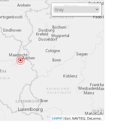
Leaflet
|
,
Esri, NAVTEQ, DeLorme