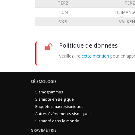
TERZ
TERZ
HGN
HEIMANS
VKB
VALKE
Politique de données
Veuillez lire
cette mention
pour en appr
SÉISMOLOGIE
Sismogrammes
Sismicité en Belgique
Enquêtes macrosismiques
Autres événements sismiques
Sismicité dans le monde
GRAVIMÉTRIE