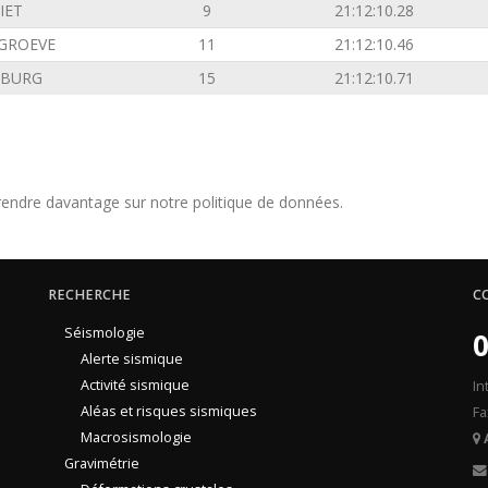
IET
9
21:12:10.28
GROEVE
11
21:12:10.46
NBURG
15
21:12:10.71
endre davantage sur notre politique de données.
RECHERCHE
C
Séismologie
0
Alerte sismique
Activité sismique
In
Aléas et risques sismiques
Fa
Macrosismologie
Gravimétrie