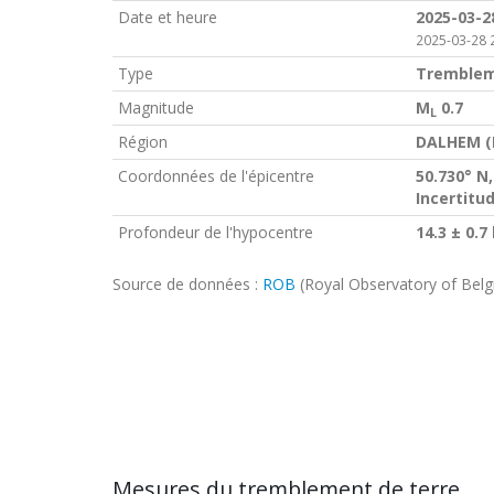
Date et heure
2025-03-2
2025-03-28 
Type
Tremblem
Magnitude
M
0.7
L
Région
DALHEM (
Coordonnées de l'épicentre
50.730° N,
Incertitu
Profondeur de l'hypocentre
14.3 ± 0.7
Source de données :
ROB
(Royal Observatory of Bel
Mesures du tremblement de terre