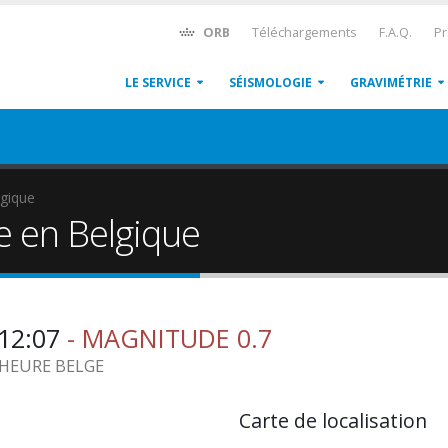
ORB
Téléchargements
F.A.Q.
Pr
LE SERVICE
SÉISMOLOGIE
GRAVIMÉTRIE
gique
e en Belgique
:12:07
- MAGNITUDE 0.7
4 HEURE BELGE
Carte de localisation