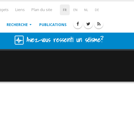
ojets
Liens
Plan du site
FR
EN
NL
DE
RECHERCHE
PUBLICATIONS
Avez-vous ressenti un séisme?