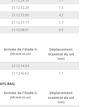
21:12:28.56
1.7
21:12:32.29
1.5
21:12:33.90
4.3
21:12:37.17
1.7
21:12:38.01
0.9
Arrivée de l'Onde-S
Déplacement
(hh:mm:ss.ss)
maximal du sol
(nm)
21:12:18.94
-
21:12:42.63
1.1
AYS-BAS)
Arrivée de l'Onde-S
Déplacement
(hh:mm:ss.ss)
maximal du sol
(nm)