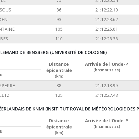
SEL
75
21:12:20.54
SOUS
86
21:12:22.10
DEN
93
21:12:23.62
NTAINE
105
21:12:25.01
BES
110
21:12:25.35
ALLEMAND DE BENSBERG (UNIVERSITÉ DE COLOGNE)
Distance
Arrivée de l'Onde-P
épicentrale
(hh:mm:ss.ss)
u
(km)
SPERRE
38
21:12:13.99
ELTZ
125
21:12:27.48
ÉERLANDAIS DE KNMI (INSITITUT ROYAL DE MÉTÉOROLOGIE DES P
Distance
Arrivée de l'Onde-P
épicentrale
(hh:mm:ss.ss)
u
(km)