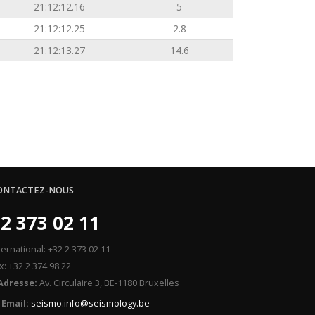
21:12:12.16
5
21:12:12.25
2.8
21:12:13.27
14.6
ONTACTEZ-NOUS
2 373 02 11
ternational: +32 2 373 02 11
x: +32 2 374 98 22
Adresse:
Av. Circulaire 3, BE-1180 Bruxelles
Email:
seismo.info@seismology.be