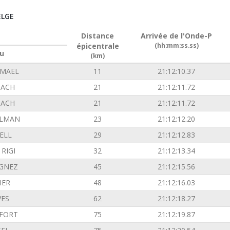
ELGE
Distance
Arrivée de l'Onde-P
épicentrale
(hh:mm:ss.ss)
u
(km)
EMAEL
11
21:12:10.37
ACH
21
21:12:11.72
ACH
21
21:12:11.72
ILMAN
23
21:12:12.20
ELL
29
21:12:12.83
RIGI
32
21:12:13.34
GNEZ
45
21:12:15.56
IER
48
21:12:16.03
VES
62
21:12:18.27
FORT
75
21:12:19.87