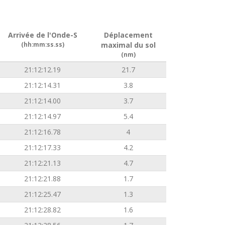
Arrivée de l'Onde-S
Déplacement
(hh:mm:ss.ss)
maximal du sol
(nm)
21:12:12.19
21.7
21:12:14.31
3.8
21:12:14.00
3.7
21:12:14.97
5.4
21:12:16.78
4
21:12:17.33
4.2
21:12:21.13
4.7
21:12:21.88
1.7
21:12:25.47
1.3
21:12:28.82
1.6