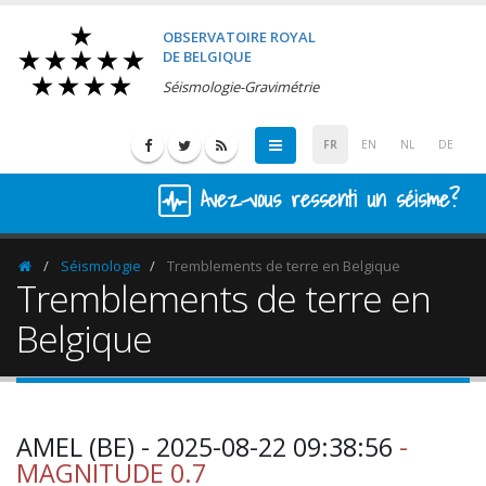
OBSERVATOIRE ROYAL
DE BELGIQUE
Séismologie-Gravimétrie
FR
EN
NL
DE
Avez-vous ressenti un séisme?
Séismologie
Tremblements de terre en Belgique
Homepage
Tremblements de terre en
Belgique
AMEL (BE) - 2025-08-22 09:38:56
-
MAGNITUDE 0.7