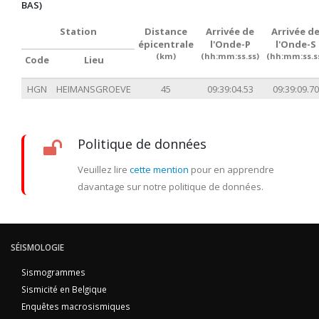
BAS)
Station
Distance
Arrivée de
Arrivée d
épicentrale
l'Onde-P
l'Onde-S
(km)
(hh:mm:ss.ss)
(hh:mm:ss.s
Code
Lieu
HGN
HEIMANSGROEVE
45
09:39:04.53
09:39:09.70
Politique de données
Veuillez lire
cette mention
pour en apprendre
davantage sur notre politique de données.
SÉISMOLOGIE
Sismogrammes
Sismicité en Belgique
Enquêtes macrosismiques