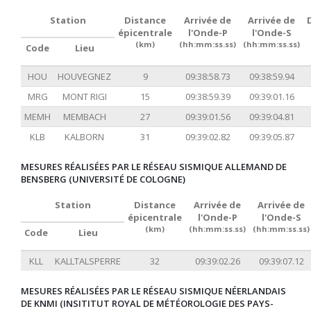
Station
Distance
Arrivée de
Arrivée de
épicentrale
l'Onde-P
l'Onde-S
(km)
(hh:mm:ss.ss)
(hh:mm:ss.ss)
Code
Lieu
HOU
HOUVEGNEZ
9
09:38:58.73
09:38:59.94
MRG
MONT RIGI
15
09:38:59.39
09:39:01.16
MEMH
MEMBACH
27
09:39:01.56
09:39:04.81
KLB
KALBORN
31
09:39:02.82
09:39:05.87
MESURES RÉALISÉES PAR LE RÉSEAU SISMIQUE ALLEMAND DE
BENSBERG (UNIVERSITÉ DE COLOGNE)
Station
Distance
Arrivée de
Arrivée de
épicentrale
l'Onde-P
l'Onde-S
(km)
(hh:mm:ss.ss)
(hh:mm:ss.ss)
Code
Lieu
KLL
KALLTALSPERRE
32
09:39:02.26
09:39:07.12
MESURES RÉALISÉES PAR LE RÉSEAU SISMIQUE NÉERLANDAIS
DE KNMI (INSITITUT ROYAL DE MÉTÉOROLOGIE DES PAYS-