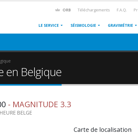
ORB
Téléchargements
F.A.Q.
Pr
LE SERVICE
SÉISMOLOGIE
GRAVIMÉTRIE
gique
e en Belgique
:00
- MAGNITUDE 3.3
3 HEURE BELGE
Carte de localisation