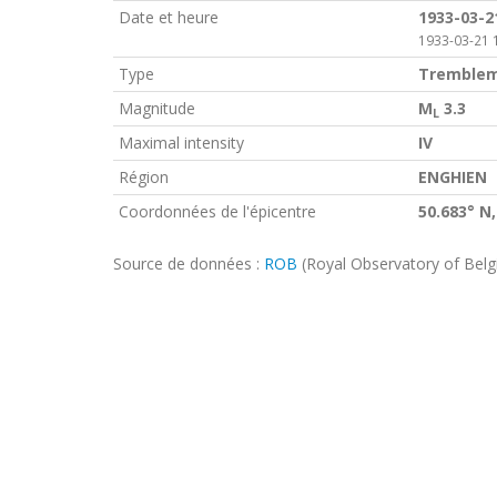
Date et heure
1933-03-2
1933-03-21 
Type
Tremblem
Magnitude
M
3.3
L
Maximal intensity
IV
Région
ENGHIEN
Coordonnées de l'épicentre
50.683° N,
Source de données :
ROB
(Royal Observatory of Bel