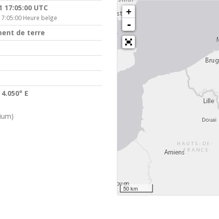
1 17:05:00 UTC
+
17:05:00 Heure belge
-
ent de terre
 4.050° E
gium)
50 km