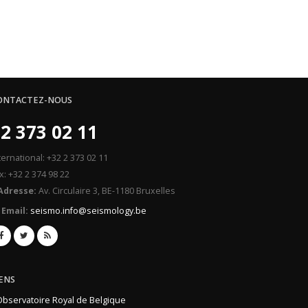
ONTACTEZ-NOUS
2 373 02 11
ternational: +32 2 373 02 11
x: +32 2 374 98 22
Adresse:
Av. Circulaire 3, BE-1180 Bruxelles
Email:
seismo.info@seismology.be
IENS
Observatoire Royal de Belgique