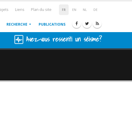
ojets
Liens
Plan du site
FR
EN
NL
DE
RECHERCHE
PUBLICATIONS
Avez-vous ressenti un séisme?