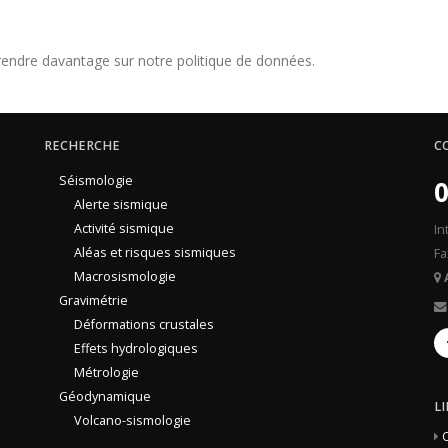
endre davantage sur notre politique de données.
RECHERCHE
C
Séismologie
0
Alerte sismique
Activité sismique
In
Aléas et risques sismiques
Fa
Macrosismologie
Gravimétrie
Déformations crustales
Effets hydrologiques
Métrologie
Géodynamique
L
Volcano-sismologie