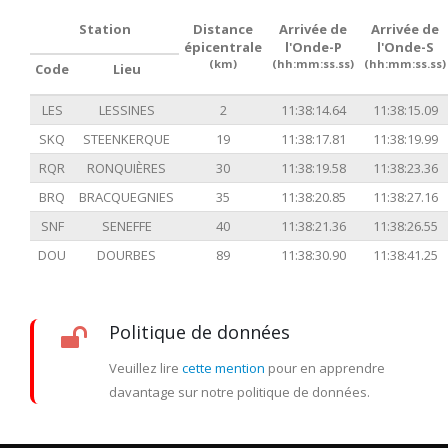
Station
Distance
Arrivée de
Arrivée de
épicentrale
l'Onde-P
l'Onde-S
(km)
(hh:mm:ss.ss)
(hh:mm:ss.ss)
Code
Lieu
LES
LESSINES
2
11:38:14.64
11:38:15.09
SKQ
STEENKERQUE
19
11:38:17.81
11:38:19.99
RQR
RONQUIÈRES
30
11:38:19.58
11:38:23.36
BRQ
BRACQUEGNIES
35
11:38:20.85
11:38:27.16
SNF
SENEFFE
40
11:38:21.36
11:38:26.55
DOU
DOURBES
89
11:38:30.90
11:38:41.25
Politique de données
Veuillez lire
cette mention
pour en apprendre
davantage sur notre politique de données.