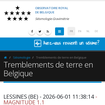
OBSERVATOIRE ROYAL
DE BELGIQUE
Séismologie-Gravimétrie
FR
EN
NL
DE
Avez-vous ressenti un séisme?
Séismologie
Tremblements de terre en Belgique
Homepage
Tremblements de terre en
Belgique
LESSINES (BE) - 2026-06-01 11:38:14
-
MAGNITUDE 1.1