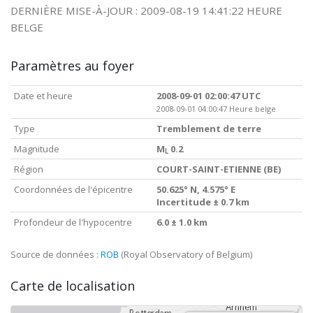
DERNIÈRE MISE-À-JOUR : 2009-08-19 14:41:22 HEURE
BELGE
Paramètres au foyer
Date et heure
2008-09-01 02:00:47 UTC
2008-09-01 04:00:47 Heure belge
Type
Tremblement de terre
Magnitude
M
0.2
L
Région
COURT-SAINT-ETIENNE (BE)
Coordonnées de l'épicentre
50.625° N, 4.575° E
Incertitude ± 0.7 km
Profondeur de l'hypocentre
6.0 ± 1.0 km
Source de données :
ROB
(Royal Observatory of Belgium)
Carte de localisation