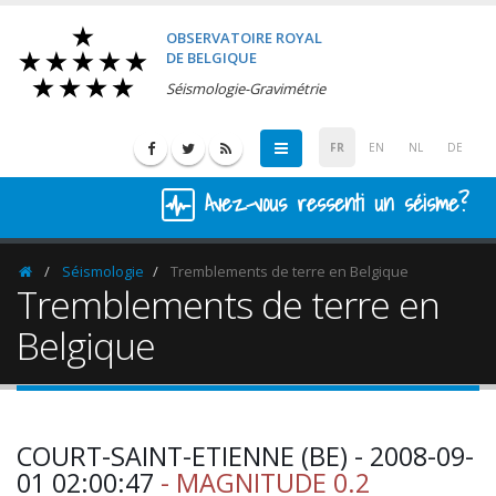
OBSERVATOIRE ROYAL
DE BELGIQUE
Séismologie-Gravimétrie
FR
EN
NL
DE
Avez-vous ressenti un séisme?
Séismologie
Tremblements de terre en Belgique
Homepage
Tremblements de terre en
Belgique
COURT-SAINT-ETIENNE (BE) - 2008-09-
01 02:00:47
- MAGNITUDE 0.2