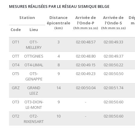
MESURES RÉALISÉES PAR LE RÉSEAU SISMIQUE BELGE
Station
Distance
Arrivée de
Arrivée de
Dé
épicentrale
l'Onde-P
l'Onde-S
m
(km)
(hh:mm:ss.ss)
(hh:mm:ss.ss)
Code
Lieu
OT1
OT1-
3
02:00:48.57
02:00:49.33
MELLERY
OTT
OTTIGNIES
4
02:00:48.80
02:00:49.37
OT4
OT4-LIMAL
8
02:00:49.15
02:00:50.22
OT5
OT5-
9
02:00:49.23
02:00:50.50
GENAPPE
GRZ
GRAND
14
02:00:50.04
02:00:51.74
LEEZ
OT3
OT3-DION-
9
-
02:00:50.60
LE-MONT
OT2
OT2-
10
-
02:00:50.60
RIXENSART