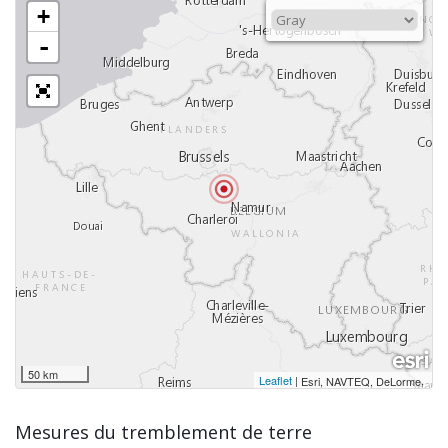
+
-
50 km
Leaflet
|
,
Esri, NAVTEQ, DeLorme
Mesures du tremblement de terre