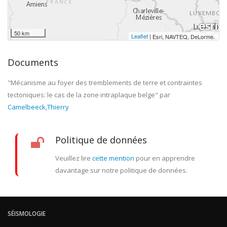
50 km
Leaflet
|
,
Esri, NAVTEQ, DeLorme
Documents
"Mécanisme au foyer des tremblements de terre et contraintes
tectoniques: le cas de la zone intraplaque belge"
par
Camelbeeck,Thierry
Politique de données
Veuillez lire
cette mention
pour en apprendre
davantage sur notre politique de données.
SÉISMOLOGIE