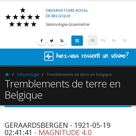
OBSERVATOIRE ROYAL
DE BELGIQUE
Séismologie-Gravimétrie
FR
EN
NL
DE
Avez-vous ressenti un séisme?
Séismologie
Tremblements de terre en Belgique
Homepage
Tremblements de terre en
Belgique
GERAARDSBERGEN - 1921-05-19
02:41:41
- MAGNITUDE 4.0