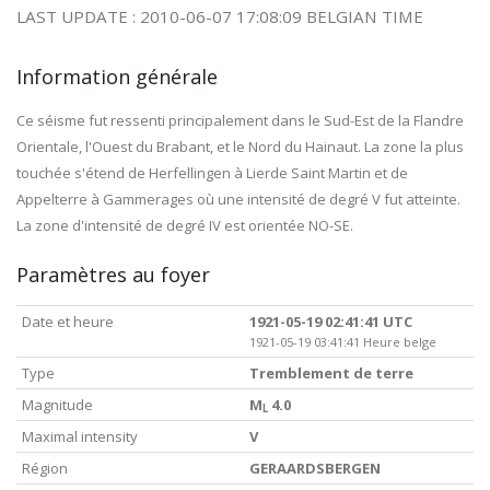
LAST UPDATE : 2010-06-07 17:08:09 BELGIAN TIME
Information générale
Ce séisme fut ressenti principalement dans le Sud-Est de la Flandre
Orientale, l'Ouest du Brabant, et le Nord du Hainaut. La zone la plus
touchée s'étend de Herfellingen à Lierde Saint Martin et de
Appelterre à Gammerages où une intensité de degré V fut atteinte.
La zone d'intensité de degré IV est orientée NO-SE.
Paramètres au foyer
Date et heure
1921-05-19 02:41:41 UTC
1921-05-19 03:41:41 Heure belge
Type
Tremblement de terre
Magnitude
M
4.0
L
Maximal intensity
V
Région
GERAARDSBERGEN