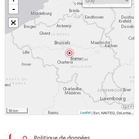
-
50 km
Leaflet
|
,
Esri, NAVTEQ, DeLorme
Politique de données