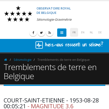
OBSERVATOIRE ROYAL
DE BELGIQUE
Séismologie-Gravimétrie
FR
EN
NL
DE
Avez-vous ressenti un séisme?
Séismologie
Tremblements de terre en Belgique
Homepage
Tremblements de terre en
Belgique
COURT-SAINT-ETIENNE - 1953-08-28
00:05:21
- MAGNITUDE 3.6