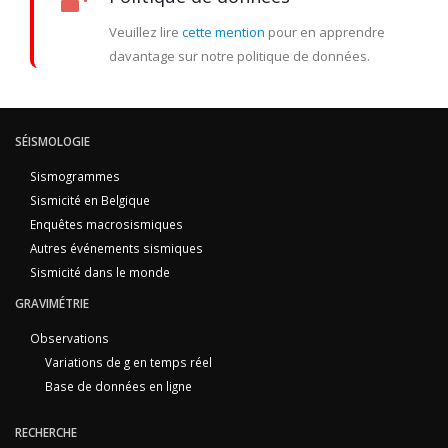
Veuillez lire
cette mention
pour en apprendre
davantage sur notre politique de données.
SÉISMOLOGIE
Sismogrammes
Sismicité en Belgique
Enquêtes macrosismiques
Autres événements sismiques
Sismicité dans le monde
GRAVIMÉTRIE
Observations
Variations de g en temps réel
Base de données en ligne
RECHERCHE