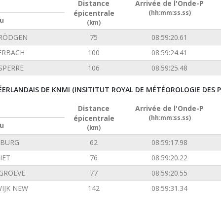
Distance
Arrivée de l'Onde-P
épicentrale
(hh:mm:ss.ss)
u
(km)
 RÖDGEN
75
08:59:20.61
ERBACH
100
08:59:24.41
SPERRE
106
08:59:25.48
ÉERLANDAIS DE KNMI (INSITITUT ROYAL DE MÉTÉOROLOGIE DES P
Distance
Arrivée de l'Onde-P
épicentrale
(hh:mm:ss.ss)
u
(km)
NBURG
62
08:59:17.98
IET
76
08:59:20.22
GROEVE
77
08:59:20.55
IJK NEW
142
08:59:31.34