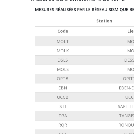
MESURES RÉALISÉES PAR LE RÉSEAU SISMIQUE B
Station
Code
Lie
MOLT
MO
MOLK
MO
DSLS
DES
MOLS
MO
OPTB
OPIT
EBN
EBEN-
UCCB
UCC
STI
SART T
TGA
TANGI
RQR
RONQU