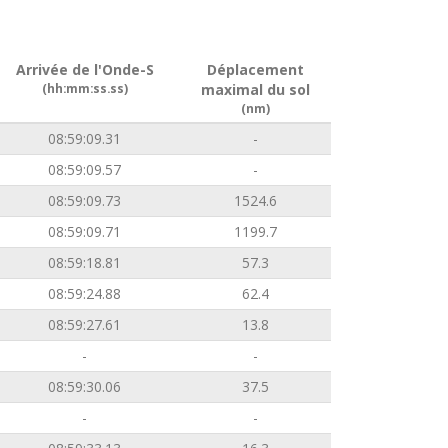
Arrivée de l'Onde-S
Déplacement
(hh:mm:ss.ss)
maximal du sol
(nm)
08:59:09.31
-
08:59:09.57
-
08:59:09.73
1524.6
08:59:09.71
1199.7
08:59:18.81
57.3
08:59:24.88
62.4
08:59:27.61
13.8
-
-
08:59:30.06
37.5
-
-