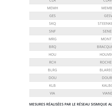
CLA
CLAV
MEMH
MEMB
GES
GES
SKQ
STEENK
SNF
SENE
MRG
MONT 
BRQ
BRACQU
HOU
HOUVE
RCH
ROCHE
BLRG
BLARE
DOU
DOUR
KLB
KALB
VIA
VIAN
MESURES RÉALISÉES PAR LE RÉSEAU SISMIQUE 