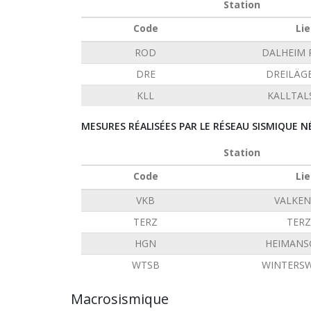
Station
Code
Lie
ROD
DALHEIM
DRE
DREILÄG
KLL
KALLTAL
MESURES RÉALISÉES PAR LE RÉSEAU SISMIQUE N
Station
Code
Lie
VKB
VALKE
TERZ
TERZ
HGN
HEIMANS
WTSB
WINTERSW
Macrosismique