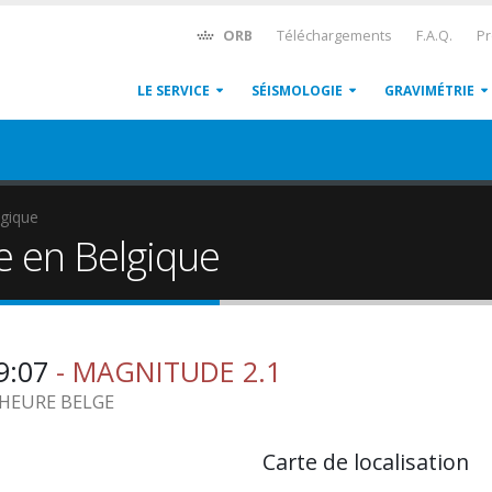
ORB
Téléchargements
F.A.Q.
Pr
LE SERVICE
SÉISMOLOGIE
GRAVIMÉTRIE
gique
e en Belgique
59:07
- MAGNITUDE 2.1
6 HEURE BELGE
Carte de localisation