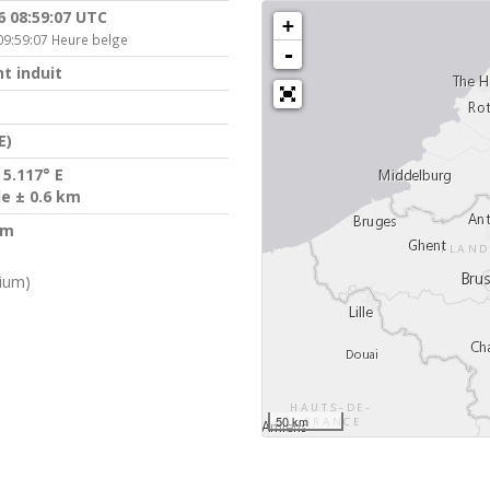
6 08:59:07 UTC
+
09:59:07 Heure belge
-
t induit
E)
 5.117° E
de ± 0.6 km
km
gium)
50 km