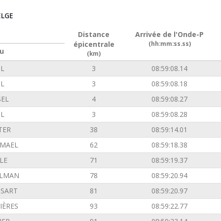
ELGE
Distance
Arrivée de l'Onde-P
épicentrale
(hh:mm:ss.ss)
u
(km)
L
3
08:59:08.14
L
3
08:59:08.18
SEL
4
08:59:08.27
L
3
08:59:08.28
TER
38
08:59:14.01
EMAEL
62
08:59:18.38
LE
71
08:59:19.37
ILMAN
78
08:59:20.94
SSART
81
08:59:20.97
IÈRES
93
08:59:22.77