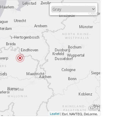
Leaflet
|
,
Esri, NAVTEQ, DeLorme