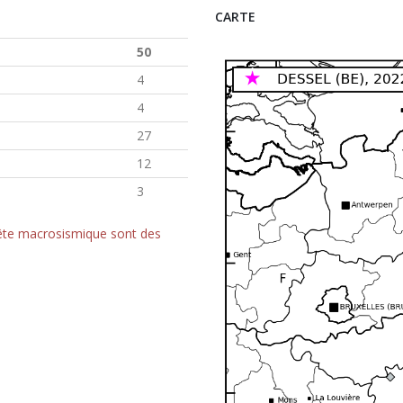
CARTE
50
4
4
27
12
3
quête macrosismique sont des