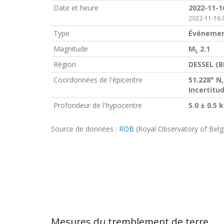
Date et heure
2022-11-1
2022-11-16 
Type
Événemen
Magnitude
M
2.1
L
Région
DESSEL (B
Coordonnées de l'épicentre
51.228° N,
Incertitu
Profondeur de l'hypocentre
5.0 ± 0.5 
Source de données :
ROB
(Royal Observatory of Bel
Mesures du tremblement de terre