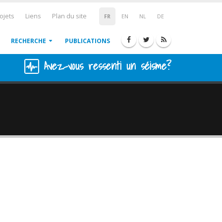
ojets
Liens
Plan du site
FR
EN
NL
DE
RECHERCHE
PUBLICATIONS
Avez-vous ressenti un séisme?