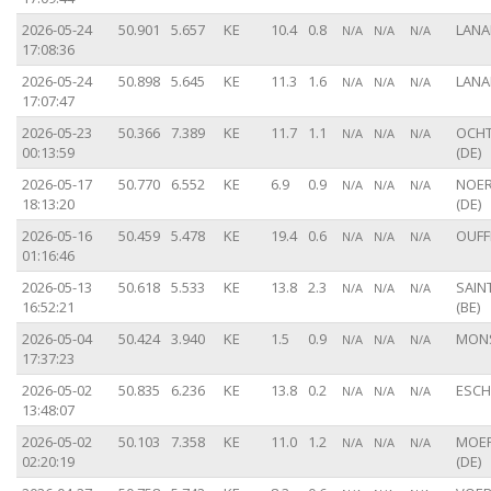
2026-05-24
50.901
5.657
KE
10.4
0.8
LANA
N/A
N/A
N/A
17:08:36
2026-05-24
50.898
5.645
KE
11.3
1.6
LANA
N/A
N/A
N/A
17:07:47
2026-05-23
50.366
7.389
KE
11.7
1.1
OCH
N/A
N/A
N/A
00:13:59
(DE)
2026-05-17
50.770
6.552
KE
6.9
0.9
NOER
N/A
N/A
N/A
18:13:20
(DE)
2026-05-16
50.459
5.478
KE
19.4
0.6
OUFFE
N/A
N/A
N/A
01:16:46
2026-05-13
50.618
5.533
KE
13.8
2.3
SAIN
N/A
N/A
N/A
16:52:21
(BE)
2026-05-04
50.424
3.940
KE
1.5
0.9
MONS
N/A
N/A
N/A
17:37:23
2026-05-02
50.835
6.236
KE
13.8
0.2
ESCH
N/A
N/A
N/A
13:48:07
2026-05-02
50.103
7.358
KE
11.0
1.2
MOE
N/A
N/A
N/A
02:20:19
(DE)