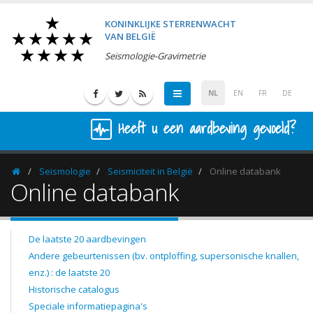
KONINKLIJKE STERRENWACHT
VAN BELGIË
Seismologie-Gravimetrie
NL
EN
FR
DE
Heeft u een aardbeving gevoeld?
Seismologie
Seismiciteit in België
Online databank
Homepage
Online databank
De laatste 20 aardbevingen
Andere gebeurtenissen (bv. ontploffing, supersonische knallen,
enz.) : de laatste 20
Historische catalogus
Speciale informatiepagina's