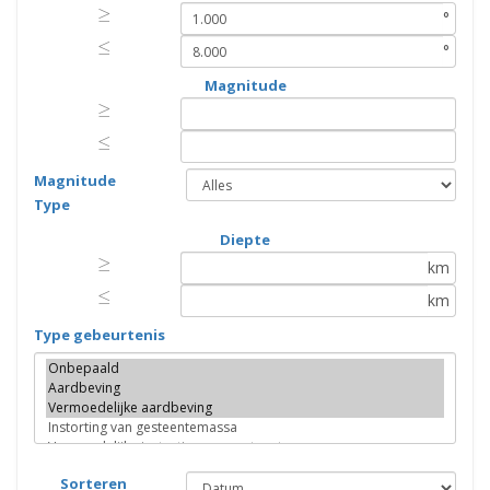
≥
≥
°
≤
≤
°
Magnitude
≥
≥
≤
≤
Magnitude
Type
Diepte
≥
≥
km
≤
≤
km
Type gebeurtenis
Sorteren