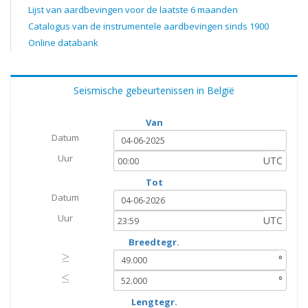
Lijst van aardbevingen voor de laatste 6 maanden
Catalogus van de instrumentele aardbevingen sinds 1900
Online databank
Seismische gebeurtenissen in België
Van
Datum
Uur
UTC
Tot
Datum
Uur
UTC
Breedtegr.
≥
≥
°
≤
≤
°
Lengtegr.