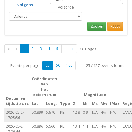
volgens
Volgorde
Zoeken
Reset
«
‹
1
2
3
4
5
›
»
/ 6 Pages
Events per page
25
50
100
1 - 25 / 127 events found
Coördinaten
van
het
epicentrum
Magnitude
Datum en
tijdstip
Lat.
Long.
Type
Z
M
Ms
Mw
IMax
Regi
UTC
L
2026-05-24
50.899
5.670
KE
12.8
0.9
LANA
N/A
N/A
N/A
17:25:56
2026-05-24
50.896
5.660
KE
13.4
1.4
LANA
N/A
N/A
N/A
17:09:44