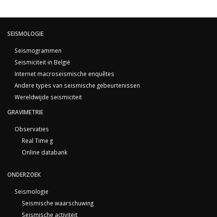
SEISMOLOGIE
Seismogrammen
Seismiciteit in België
Internet macroseismische enquêtes
Andere types van seismische gebeurtenissen
Wereldwijde seismiciteit
GRAVIMETRIE
Observaties
Real Time g
Online databank
ONDERZOEK
Seismologie
Seismische waarschuwing
Seismische activiteit