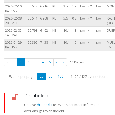
2026-02-10
50.537
6.216
KE
3.5
1.2
MONS
N/A
N/A
N/A
04:39:27
2026-02-08
50.541
6.208
KE
5.6
0.3
KALT
N/A
N/A
N/A
20:37:31
(DE)
2026-02-05
50.793
6.462
KE
10.1
1.3
DUER
N/A
N/A
N/A
14:03:41
2026-01-29
50.399
7.438
KE
10.1
1.0
MUEL
N/A
N/A
N/A
04:01:22
KAERL
«
‹
1
2
3
4
5
›
»
/ 6 Pages
Events per page
25
50
100
1 - 25 / 127 events found
Databeleid
Gelieve
dit bericht
te lezen voor meer informatie
over ons gegevensbeleid.