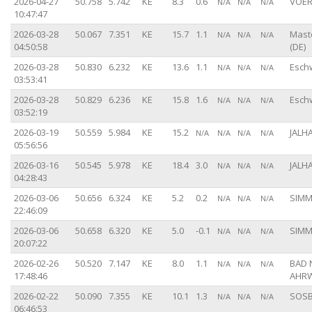
2026-04-27
50.758
5.742
KE
8.3
0.6
VOER
N/A
N/A
N/A
10:47:47
2026-03-28
50.067
7.351
KE
15.7
1.1
Mast
N/A
N/A
N/A
04:50:58
(DE)
2026-03-28
50.830
6.232
KE
13.6
1.1
Eschw
N/A
N/A
N/A
03:53:41
2026-03-28
50.829
6.236
KE
15.8
1.6
Eschw
N/A
N/A
N/A
03:52:19
2026-03-19
50.559
5.984
KE
15.2
JALHA
N/A
N/A
N/A
N/A
05:56:56
2026-03-16
50.545
5.978
KE
18.4
3.0
JALHA
N/A
N/A
N/A
04:28:43
2026-03-06
50.656
6.324
KE
5.2
0.2
SIMM
N/A
N/A
N/A
22:46:09
2026-03-06
50.658
6.320
KE
5.0
-0.1
SIMM
N/A
N/A
N/A
20:07:22
2026-02-26
50.520
7.147
KE
8.0
1.1
BAD 
N/A
N/A
N/A
17:48:46
AHRW
2026-02-22
50.090
7.355
KE
10.1
1.3
SOSB
N/A
N/A
N/A
06:46:53