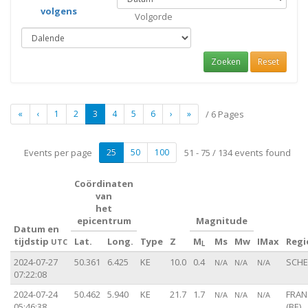
volgens
Volgorde
Zoeken
Reset
«
‹
1
2
3
4
5
6
›
»
/ 6 Pages
Events per page
25
50
100
51 - 75 / 134 events found
Coördinaten
van
het
epicentrum
Magnitude
Datum en
tijdstip
Lat.
Long.
Type
Z
M
Ms
Mw
IMax
Regi
UTC
L
2024-07-27
50.361
6.425
KE
10.0
0.4
SCHEI
N/A
N/A
N/A
07:22:08
2024-07-24
50.462
5.940
KE
21.7
1.7
FRA
N/A
N/A
N/A
05:46:38
(BE)