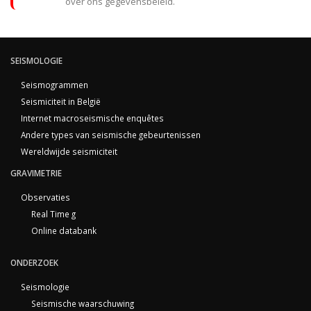
over ons gegevensbeleid.
SEISMOLOGIE
Seismogrammen
Seismiciteit in België
Internet macroseismische enquêtes
Andere types van seismische gebeurtenissen
Wereldwijde seismiciteit
GRAVIMETRIE
Observaties
Real Time g
Online databank
ONDERZOEK
Seismologie
Seismische waarschuwing