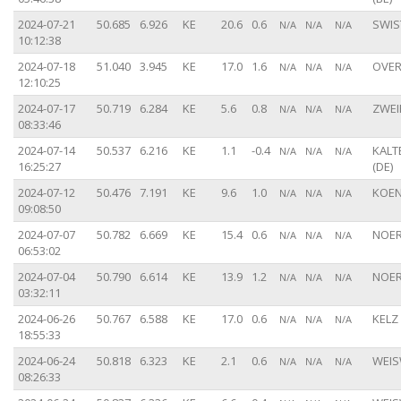
2024-07-21
50.685
6.926
KE
20.6
0.6
SWIS
N/A
N/A
N/A
10:12:38
2024-07-18
51.040
3.945
KE
17.0
1.6
OVER
N/A
N/A
N/A
12:10:25
2024-07-17
50.719
6.284
KE
5.6
0.8
ZWEIF
N/A
N/A
N/A
08:33:46
2024-07-14
50.537
6.216
KE
1.1
-0.4
KALT
N/A
N/A
N/A
16:25:27
(DE)
2024-07-12
50.476
7.191
KE
9.6
1.0
KOEN
N/A
N/A
N/A
09:08:50
2024-07-07
50.782
6.669
KE
15.4
0.6
NOER
N/A
N/A
N/A
06:53:02
2024-07-04
50.790
6.614
KE
13.9
1.2
NOER
N/A
N/A
N/A
03:32:11
2024-06-26
50.767
6.588
KE
17.0
0.6
KELZ 
N/A
N/A
N/A
18:55:33
2024-06-24
50.818
6.323
KE
2.1
0.6
WEIS
N/A
N/A
N/A
08:26:33