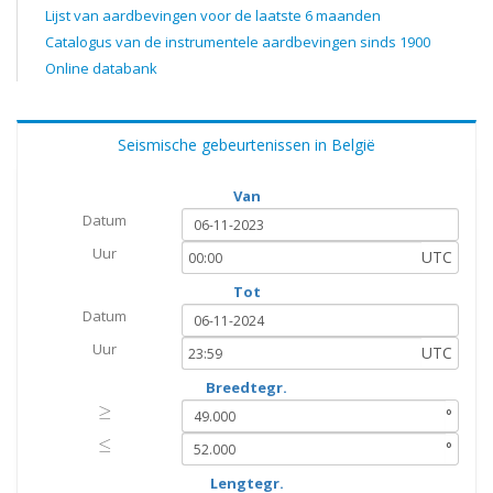
Lijst van aardbevingen voor de laatste 6 maanden
Catalogus van de instrumentele aardbevingen sinds 1900
Online databank
Seismische gebeurtenissen in België
Van
Datum
Uur
UTC
Tot
Datum
Uur
UTC
Breedtegr.
≥
≥
°
≤
≤
°
Lengtegr.