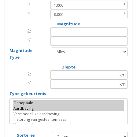
≥
≥
°
≤
≤
°
Magnitude
≥
≥
≤
≤
Magnitude
Type
Diepte
≥
≥
km
≤
≤
km
Type gebeurtenis
Sorteren