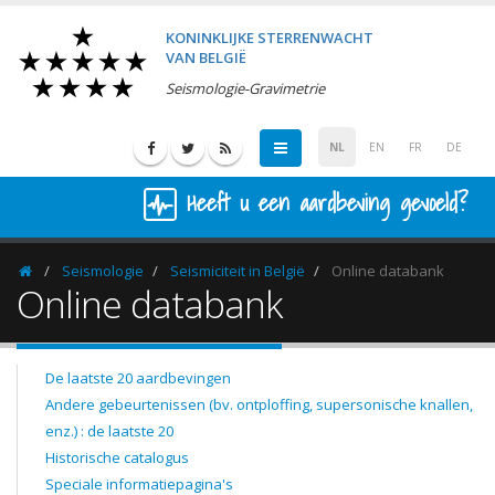
KONINKLIJKE STERRENWACHT
VAN BELGIË
Seismologie-Gravimetrie
NL
EN
FR
DE
Heeft u een aardbeving gevoeld?
Seismologie
Seismiciteit in België
Online databank
Homepage
Online databank
De laatste 20 aardbevingen
Andere gebeurtenissen (bv. ontploffing, supersonische knallen,
enz.) : de laatste 20
Historische catalogus
Speciale informatiepagina's