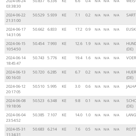
2024-06-24
50.837
6.336
KE
6.6
0.4
WEIS
N/A
N/A
N/A
03:38:30
2024-06-22
50.529
5.939
KE
7.1
0.2
SART
N/A
N/A
N/A
21:31:00
2024-06-17
50.662
6.833
KE
17.2
0.9
EUSK
N/A
N/A
N/A
14:31:06
2024-06-15
50.454
7.993
KE
12.6
1.9
HUN
N/A
N/A
N/A
10:54:50
(DE)
2024-06-14
50.743
5.776
KE
19.4
1.6
VOER
N/A
N/A
N/A
18:45:47
2024-06-13
50.720
6.285
KE
6.7
0.2
HUE
N/A
N/A
N/A
00:16:03
(DE)
2024-06-12
50.510
5.995
KE
3.0
0.6
JALHA
N/A
N/A
N/A
20:17:05
2024-06-08
50.523
6.348
KE
9.8
0.1
SCHO
N/A
N/A
N/A
19:18:06
(DE)
2024-06-04
50.385
7.107
KE
14.0
1.0
LANG
N/A
N/A
N/A
23:54:52
2024-05-31
50.683
6.214
KE
7.6
0.5
ROTT
N/A
N/A
N/A
11:34:31