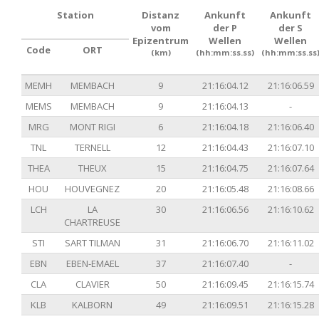
Station
Distanz
Ankunft
Ankunft
vom
der P
der S
Epizentrum
Wellen
Wellen
Code
ORT
(km)
(hh:mm:ss.ss)
(hh:mm:ss.ss
MEMH
MEMBACH
9
21:16:04.12
21:16:06.59
MEMS
MEMBACH
9
21:16:04.13
-
MRG
MONT RIGI
6
21:16:04.18
21:16:06.40
TNL
TERNELL
12
21:16:04.43
21:16:07.10
THEA
THEUX
15
21:16:04.75
21:16:07.64
HOU
HOUVEGNEZ
20
21:16:05.48
21:16:08.66
LCH
LA
30
21:16:06.56
21:16:10.62
CHARTREUSE
STI
SART TILMAN
31
21:16:06.70
21:16:11.02
EBN
EBEN-EMAEL
37
21:16:07.40
-
CLA
CLAVIER
50
21:16:09.45
21:16:15.74
KLB
KALBORN
49
21:16:09.51
21:16:15.28