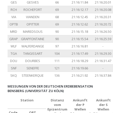
GES
GESVES
66
21:16:11.84
21:16:20.01
RCH
ROCHEFORT
69
21:16:12.17
21:16:20.08
VIA
VIANDEN
68
21:16:12.45
21:16:20.31
OPTB
OPITTER
69
21:16:12.62
21:16:20.72
MRD
MAREDSOUS
90
21:16:15.18
21:16:26.50
GRAP
GRAPFONTAINE
90
21:16:15.54
21:16:25.59
WLF
WALFERDANGE
97
21:16:16.81
-
TGA
TANGISSART
104
21:16:17.49
21:16:29.30
DOU
DOURBES
111
21:16:18.29
21:16:31.47
SNF
SENEFFE
121
21:16:19.66
-
SKQ
STEENKERQUE
136
21:16:21.92
21:16:37.84
MESSUNGEN VON DER DEUTSCHEN ERDBEBENSATION
BENSBERG (UNIVERSITÄT ZU KÖLN)
Station
Distanz
Ankunft
Ankunft
vom
der P
der S
Epizentrum
Wellen
Wellen
Code
ORT