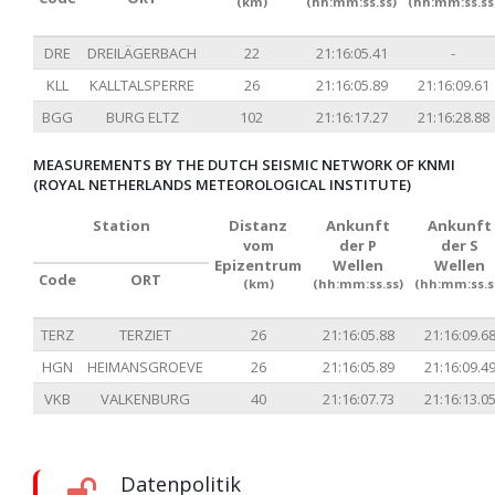
(km)
(hh:mm:ss.ss)
(hh:mm:ss.ss
DRE
DREILÄGERBACH
22
21:16:05.41
-
KLL
KALLTALSPERRE
26
21:16:05.89
21:16:09.61
BGG
BURG ELTZ
102
21:16:17.27
21:16:28.88
MEASUREMENTS BY THE DUTCH SEISMIC NETWORK OF KNMI
(ROYAL NETHERLANDS METEOROLOGICAL INSTITUTE)
Station
Distanz
Ankunft
Ankunft
vom
der P
der S
Epizentrum
Wellen
Wellen
Code
ORT
(km)
(hh:mm:ss.ss)
(hh:mm:ss.s
TERZ
TERZIET
26
21:16:05.88
21:16:09.6
HGN
HEIMANSGROEVE
26
21:16:05.89
21:16:09.4
VKB
VALKENBURG
40
21:16:07.73
21:16:13.0
Datenpolitik