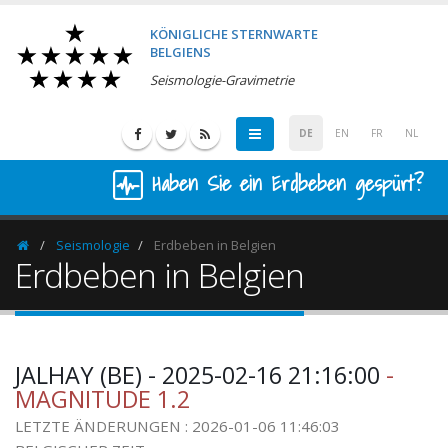
KÖNIGLICHE STERNWARTE
BELGIENS
Seismologie-Gravimetrie
DE
EN
FR
NL
Haben Sie ein Erdbeben gespürt?
Seismologie
Erdbeben in Belgien
Homepage
Erdbeben in Belgien
JALHAY (BE) - 2025-02-16 21:16:00
-
MAGNITUDE 1.2
LETZTE ÄNDERUNGEN : 2026-01-06 11:46:03