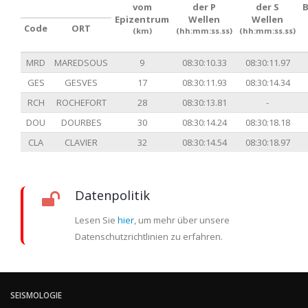
vom
der P
der S
Epizentrum
Wellen
Wellen
Code
ORT
(km)
(hh:mm:ss.ss)
(hh:mm:ss.ss)
MRD
MAREDSOUS
9
08:30:10.33
08:30:11.97
GES
GESVES
17
08:30:11.93
08:30:14.34
RCH
ROCHEFORT
28
08:30:13.81
-
DOU
DOURBES
30
08:30:14.24
08:30:18.18
CLA
CLAVIER
32
08:30:14.54
08:30:18.97
Datenpolitik
Lesen Sie
hier
, um mehr über unsere
Datenschutzrichtlinien zu erfahren.
SEISMOLOGIE