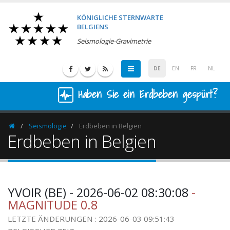
KÖNIGLICHE STERNWARTE
BELGIENS
Seismologie-Gravimetrie
DE
EN
FR
NL
Haben Sie ein Erdbeben gespürt?
Seismologie
Erdbeben in Belgien
Homepage
Erdbeben in Belgien
YVOIR (BE) - 2026-06-02 08:30:08
-
MAGNITUDE 0.8
LETZTE ÄNDERUNGEN : 2026-06-03 09:51:43