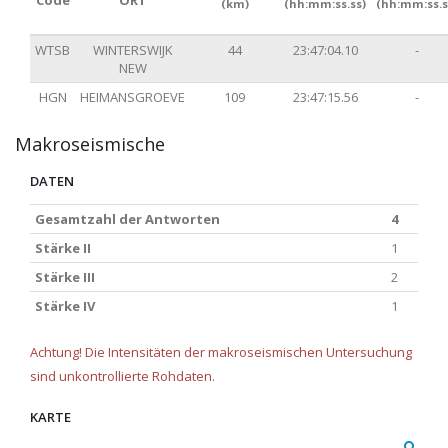
Code
ORT
(km)
(hh:mm:ss.ss)
(hh:mm:ss.s
WTSB
WINTERSWIJK
44
23:47:04.10
-
NEW
HGN
HEIMANSGROEVE
109
23:47:15.56
-
Makroseismische
DATEN
Gesamtzahl der Antworten
4
Stärke II
1
Stärke III
2
Stärke IV
1
Achtung! Die Intensitäten der makroseismischen Untersuchung
sind unkontrollierte Rohdaten.
KARTE