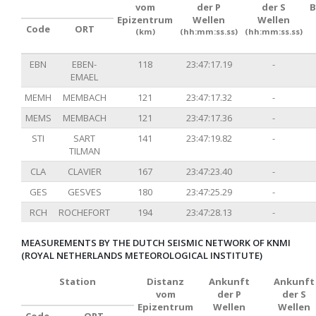
vom
der P
der S
B
Epizentrum
Wellen
Wellen
Code
ORT
(km)
(hh:mm:ss.ss)
(hh:mm:ss.ss)
EBN
EBEN-
118
23:47:17.19
-
EMAEL
MEMH
MEMBACH
121
23:47:17.32
-
MEMS
MEMBACH
121
23:47:17.36
-
STI
SART
141
23:47:19.82
-
TILMAN
CLA
CLAVIER
167
23:47:23.40
-
GES
GESVES
180
23:47:25.29
-
RCH
ROCHEFORT
194
23:47:28.13
-
MEASUREMENTS BY THE DUTCH SEISMIC NETWORK OF KNMI
(ROYAL NETHERLANDS METEOROLOGICAL INSTITUTE)
Station
Distanz
Ankunft
Ankunft
vom
der P
der S
Epizentrum
Wellen
Wellen