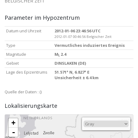
BELGISCHER ZEIT
Parameter im Hypozentrum
Datum und Uhrzeit
2012-01-06 23:46:56 UTC
2012-01-07 00:46:56 Belgischer Zeit
Type
Vermutliches induziertes Ereignis
Magnitude
M
2.4
L
Gebiet
DINSLAKEN (DE)
Lage des Epizentrums
51.571° N, 6.827° E
Unsicherheit ± 6.4 km
Quelle der Daten :
()
Lokalisierungskarte
+
-