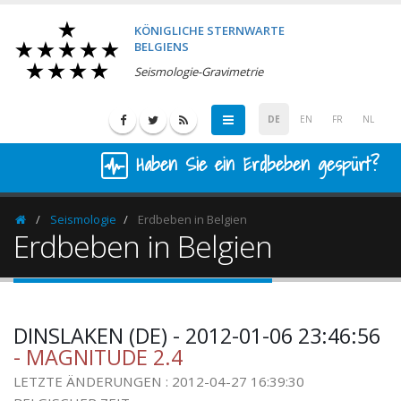
KÖNIGLICHE STERNWARTE
BELGIENS
Seismologie-Gravimetrie
DE
EN
FR
NL
Haben Sie ein Erdbeben gespürt?
Seismologie
Erdbeben in Belgien
Homepage
Erdbeben in Belgien
DINSLAKEN (DE) - 2012-01-06 23:46:56
- MAGNITUDE 2.4
LETZTE ÄNDERUNGEN : 2012-04-27 16:39:30