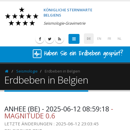
KÖNIGLICHE STERNWARTE
BELGIENS
Seismologie-Gravimetrie
DE
EN
FR
NL
Haben Sie ein Erdbeben gespürt?
Seismologie
Erdbeben in Belgien
Homepage
Erdbeben in Belgien
ANHEE (BE) - 2025-06-12 08:59:18
-
MAGNITUDE 0.6
LETZTE ÄNDERUNGEN : 2025-06-12 23:03:45