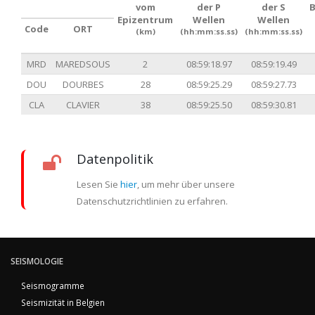
vom
der P
der S
Epizentrum
Wellen
Wellen
Code
ORT
(km)
(hh:mm:ss.ss)
(hh:mm:ss.ss)
MRD
MAREDSOUS
2
08:59:18.97
08:59:19.49
DOU
DOURBES
28
08:59:25.29
08:59:27.73
CLA
CLAVIER
38
08:59:25.50
08:59:30.81
Datenpolitik
Lesen Sie
hier
, um mehr über unsere
Datenschutzrichtlinien zu erfahren.
SEISMOLOGIE
Seismogramme
Seismizität in Belgien