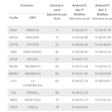
Station
Distanz
Ankunft
Ankunft
vom
der P
der S
Epizentrum
Wellen
Wellen
Code
ORT
(km)
(hh:mm:ss.ss)
(hh:mm:ss.ss
KINA
KINROOI
11
15:40:43.91
15:40:47.76
MASA
MAASEIK
12
15:40:44.68
15:40:47.94
OPTB
OPITTER
22
15:40:45.44
15:40:48.63
EBN
EBEN-EMAEL
45
15:40:49.05
15:40:54.24
DSLB
DESSEL
61
15:40:51.55
-
MEMS
MEMBACH
62
15:40:51.94
15:40:59.12
MEMH
MEMBACH
62
15:40:51.95
15:40:59.00
LCH
LA
63
15:40:52.24
15:40:58.61
CHARTREUSE
TNL
TERNELL
66
15:40:52.36
-
MRG
MONT RIGI
73
15:40:53.77
15:41:02.32
THEA
THEUX
76
15:40:54.53
-