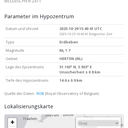
BELGISCHER ZEIT
Parameter im Hypozentrum
Datum und Uhrzeit
2025-10-29 15:40:41 UTC
2025-10-29 16:40:41 Belgischer Zeit
Type
Erdbeben
Magnitude
M
1.7
L
Gebiet
HERTEN (NL)
Lage des Epizentrums
51.163° N, 5.933° E
Unsicherheit ± 0.8 km
Tiefe des Hypozentrums
14.6 ± 0.9 km
Quelle der Daten :
ROB
(Royal Observatory of Belgium)
Lokalisierungskarte
+