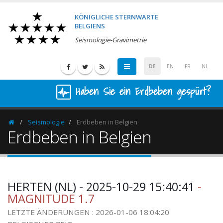
KÖNIGLICHE STERNWARTE
BELGIENS
Seismologie-Gravimetrie
DE
EN
FR
NL
Haben Sie ein Erdbeben gespürt?
Seismologie
Erdbeben in Belgien
Homepage
Erdbeben in Belgien
HERTEN (NL) - 2025-10-29 15:40:41
-
MAGNITUDE 1.7
LETZTE ÄNDERUNGEN : 2026-01-06 18:04:20