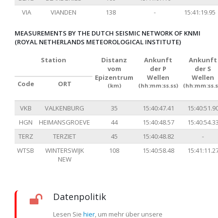
VIA
VIANDEN
138
-
15:41:19.95
MEASUREMENTS BY THE DUTCH SEISMIC NETWORK OF KNMI
(ROYAL NETHERLANDS METEOROLOGICAL INSTITUTE)
Station
Distanz
Ankunft
Ankunft
vom
der P
der S
Epizentrum
Wellen
Wellen
Code
ORT
(km)
(hh:mm:ss.ss)
(hh:mm:ss.s
VKB
VALKENBURG
35
15:40:47.41
15:40:51.9
HGN
HEIMANSGROEVE
44
15:40:48.57
15:40:54.3
TERZ
TERZIET
45
15:40:48.82
-
WTSB
WINTERSWIJK
108
15:40:58.48
15:41:11.2
NEW
Datenpolitik
Lesen Sie
hier
, um mehr über unsere