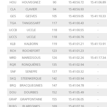
HOU
HOUVEGNEZ
90
15:40:56.72
15:41:06.89
CLA
CLAVIER
94
15:40:56.93
-
GES
GESVES
105
15:40:59.05
15:41:10.33
TGA
TANGISSART
117
15:41:00.43
-
UCCB
UCCLE
118
15:41:00.55
-
UCCS
UCCLE
118
15:41:00.76
-
KLB
KALBORN
119
15:41:01.21
15:41:13.91
RCH
ROCHEFORT
123
15:41:01.23
-
MRD
MAREDSOUS
126
15:41:02.26
15:41:17.34
RQR
RONQUIÈRES
135
15:41:02.94
-
SNF
SENEFFE
137
15:41:03.32
-
SKQ
STEENKERQUE
142
15:41:03.94
-
BRQ
BRACQUEGNIES
147
15:41:04.78
-
DOU
DOURBES
152
15:41:05.49
-
GRAP
GRAPFONTAINE
155
15:41:06.05
-
BLRG
BLAREGNIES
169
15:41:07.16
-