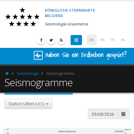
KÖNIGLICHE STERNWARTE
BELGIENS
Seismologie-Gravimetrie
DE
EN
FR
NL
Haben Sie ein Erdbeben gespürt?
Seismologie
Seismogramme
Homepage
Seismogramme
Station Ukkel
(UCC)
UTC
Belgischer
Vertikale Komponente
2026-08-09
600
1,200
Zeit
Zeit