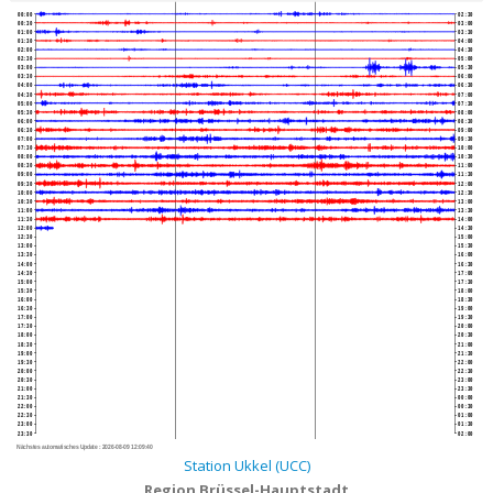
00:00
02:30
00:30
03:00
01:00
03:30
01:30
04:00
02:00
04:30
02:30
05:00
03:00
05:30
03:30
06:00
04:00
06:30
04:30
07:00
05:00
07:30
05:30
08:00
06:00
08:30
06:30
09:00
07:00
09:30
07:30
10:00
08:00
10:30
08:30
11:00
09:00
11:30
09:30
12:00
10:00
12:30
10:30
13:00
11:00
13:30
11:30
14:00
12:00
14:30
12:30
15:00
13:00
15:30
13:30
16:00
14:00
16:30
14:30
17:00
15:00
17:30
15:30
18:00
16:00
18:30
16:30
19:00
17:00
19:30
17:30
20:00
18:00
20:30
18:30
21:00
19:00
21:30
19:30
22:00
20:00
22:30
20:30
23:00
21:00
23:30
21:30
00:00
22:00
00:30
22:30
01:00
23:00
01:30
23:30
02:00
Nächstes automatisches Update :
2026-08-09 12:09:40
Station Ukkel (UCC)
Region Brüssel-Hauptstadt