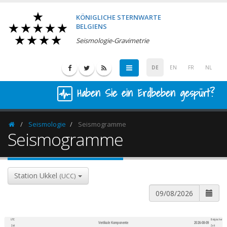
KÖNIGLICHE STERNWARTE
BELGIENS
Seismologie-Gravimetrie
DE
EN
FR
NL
Haben Sie ein Erdbeben gespürt?
Seismologie
Seismogramme
Homepage
Seismogramme
Station Ukkel
(UCC)
UTC
Belgischer
Vertikale Komponente
2026-08-09
600
1,200
Zeit
Zeit