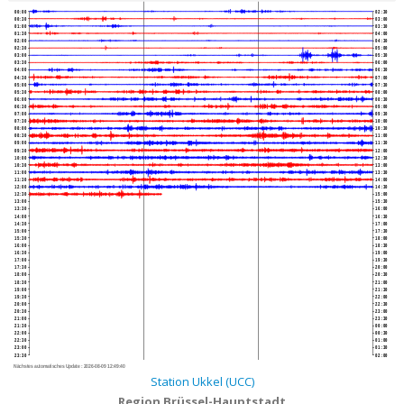
00:00
02:30
00:30
03:00
01:00
03:30
01:30
04:00
02:00
04:30
02:30
05:00
03:00
05:30
03:30
06:00
04:00
06:30
04:30
07:00
05:00
07:30
05:30
08:00
06:00
08:30
06:30
09:00
07:00
09:30
07:30
10:00
08:00
10:30
08:30
11:00
09:00
11:30
09:30
12:00
10:00
12:30
10:30
13:00
11:00
13:30
11:30
14:00
12:00
14:30
12:30
15:00
13:00
15:30
13:30
16:00
14:00
16:30
14:30
17:00
15:00
17:30
15:30
18:00
16:00
18:30
16:30
19:00
17:00
19:30
17:30
20:00
18:00
20:30
18:30
21:00
19:00
21:30
19:30
22:00
20:00
22:30
20:30
23:00
21:00
23:30
21:30
00:00
22:00
00:30
22:30
01:00
23:00
01:30
23:30
02:00
Nächstes automatisches Update :
2026-08-09 12:49:40
Station Ukkel (UCC)
Region Brüssel-Hauptstadt