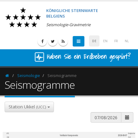
KÖNIGLICHE STERNWARTE
BELGIENS
Seismologie-Gravimetrie
DE
EN
FR
NL
Haben Sie ein Erdbeben gespürt?
Seismologie
Seismogramme
Homepage
Seismogramme
Station Ukkel
(UCC)
UTC
Belgischer
Vertikale Komponente
2026-08-07
600
1,200
Zeit
Zeit