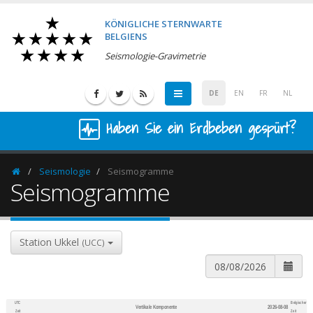
KÖNIGLICHE STERNWARTE
BELGIENS
Seismologie-Gravimetrie
DE
EN
FR
NL
Haben Sie ein Erdbeben gespürt?
Seismologie
Seismogramme
Homepage
Seismogramme
Station Ukkel
(UCC)
UTC
Belgischer
Vertikale Komponente
2026-08-08
600
1,200
Zeit
Zeit