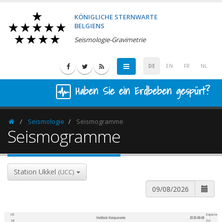
KÖNIGLICHE STERNWARTE
BELGIENS
Seismologie-Gravimetrie
DE
EN
FR
NL
Haben Sie ein Erdbeben gespürt?
Seismologie
Seismogramme
Homepage
Seismogramme
Station Ukkel
(UCC)
UTC
Belgischer
Vertikale Komponente
2026-08-09
600
1,200
Zeit
Zeit