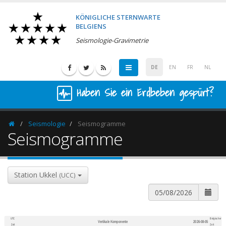
KÖNIGLICHE STERNWARTE
BELGIENS
Seismologie-Gravimetrie
DE
EN
FR
NL
Haben Sie ein Erdbeben gespürt?
Seismologie
Seismogramme
Homepage
Seismogramme
Station Ukkel
(UCC)
UTC
Belgischer
Vertikale Komponente
2026-08-05
600
1,200
Zeit
Zeit