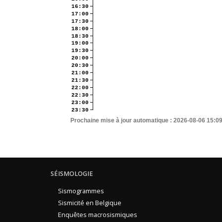
16:30
17:00
17:30
18:00
18:30
19:00
19:30
20:00
20:30
21:00
21:30
22:00
22:30
23:00
23:30
Prochaine mise à jour automatique :
2026-08-06 15:0
SÉISMOLOGIE
Sismogrammes
Sismicité en Belgique
Enquêtes macrosismiques