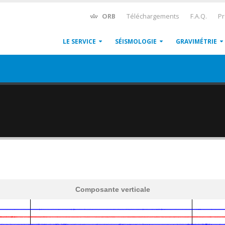
ORB
Téléchargements
F.A.Q.
Pr
LE SERVICE
SÉISMOLOGIE
GRAVIMÉTRIE
Composante verticale
600
1,200