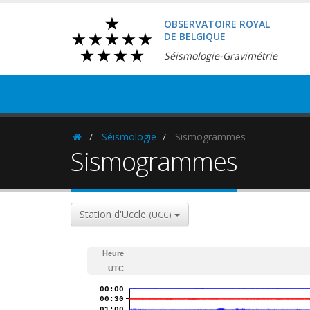
OBSERVATOIRE ROYAL
DE BELGIQUE
Séismologie-Gravimétrie
Séismologie
Sismogrammes
Homepage
Sismogrammes
Station d'Uccle
(UCC)
Heure
UTC
00:00
00:30
01:00