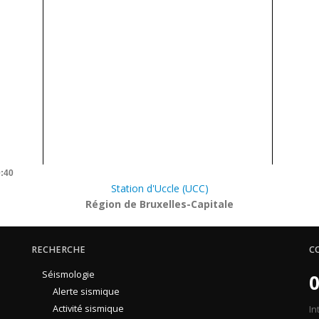
9:40
Station d'Uccle (UCC)
Région de Bruxelles-Capitale
RECHERCHE
C
Séismologie
0
Alerte sismique
Activité sismique
In