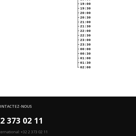
19:00
19:30
20:00
20:30
21:00
21:30
22:00
22:30
23:00
23:30
00:00
00:30
01:00
01:30
02:00
ONTACTEZ-NOUS
2 373 02 11
ternational: +32 2 373 02 11