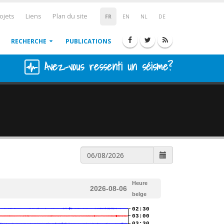
ojets
Liens
Plan du site
FR
EN
NL
DE
RECHERCHE
PUBLICATIONS
Avez-vous ressenti un séisme?
Heure
2026-08-06
belge
02:30
03:00
03:30