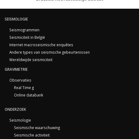
SEISMOLOGIE
Seismogrammen
Seismiciteit in België
Internet macroseismische enquêtes
Andere types van seismische gebeurtenissen
Wereldwijde seismiciteit
GRAVIMETRIE
Observaties
Real Time g
Online databank
ONDERZOEK
Seismologie
Seismische waarschuwing
Seismische activiteit