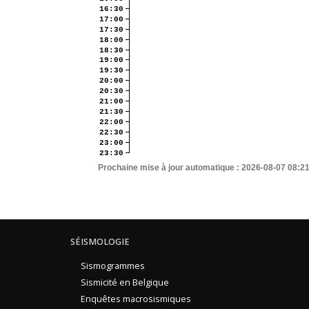
16:30
17:00
17:30
18:00
18:30
19:00
19:30
20:00
20:30
21:00
21:30
22:00
22:30
23:00
23:30
Prochaine mise à jour automatique :
2026-08-07 08:2
SÉISMOLOGIE
Sismogrammes
Sismicité en Belgique
Enquêtes macrosismiques