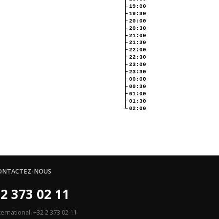
19:00
19:30
20:00
20:30
21:00
21:30
22:00
22:30
23:00
23:30
00:00
00:30
01:00
01:30
02:00
ONTACTEZ-NOUS
2 373 02 11
ternational: +32 2 373 02 11