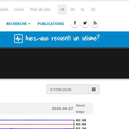
ojets
Liens
Plan du site
FR
EN
NL
DE
RECHERCHE
PUBLICATIONS
Avez-vous ressenti un séisme?
Heure
2026-08-07
belge
02:30
03:00
03:30