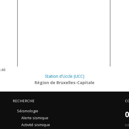
1:40
Station d'Uccle (UCC)
Région de Bruxelles-Capitale
RECHERCHE
C
Séismologie
0
Alerte sismique
Activité sismique
In