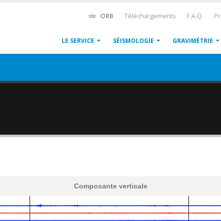
ORB
Téléchargements
F.A.Q.
Pr
LE SERVICE
SÉISMOLOGIE
GRAVIMÉTRIE
Composante verticale
600
1,200