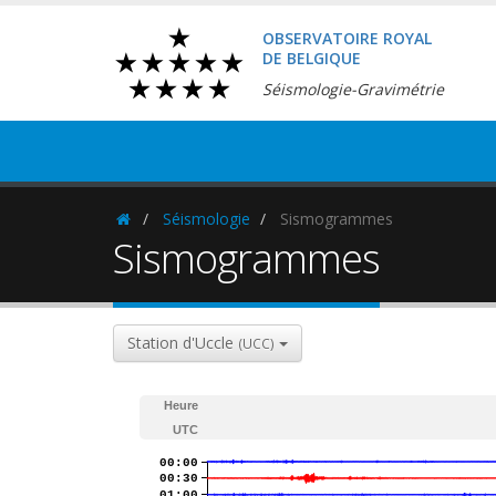
OBSERVATOIRE ROYAL
DE BELGIQUE
Séismologie-Gravimétrie
Séismologie
Sismogrammes
Homepage
Sismogrammes
Station d'Uccle
(UCC)
Heure
UTC
00:00
00:30
01:00