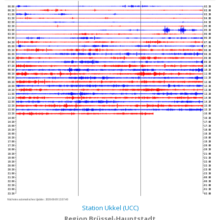
00:00
02:30
00:30
03:00
01:00
03:30
01:30
04:00
02:00
04:30
02:30
05:00
03:00
05:30
03:30
06:00
04:00
06:30
04:30
07:00
05:00
07:30
05:30
08:00
06:00
08:30
06:30
09:00
07:00
09:30
07:30
10:00
08:00
10:30
08:30
11:00
09:00
11:30
09:30
12:00
10:00
12:30
10:30
13:00
11:00
13:30
11:30
14:00
12:00
14:30
12:30
15:00
13:00
15:30
13:30
16:00
14:00
16:30
14:30
17:00
15:00
17:30
15:30
18:00
16:00
18:30
16:30
19:00
17:00
19:30
17:30
20:00
18:00
20:30
18:30
21:00
19:00
21:30
19:30
22:00
20:00
22:30
20:30
23:00
21:00
23:30
21:30
00:00
22:00
00:30
22:30
01:00
23:00
01:30
23:30
02:00
Nächstes automatisches Update :
2026-08-09 13:57:40
Station Ukkel (UCC)
Region Brüssel-Hauptstadt