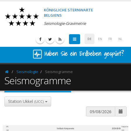
KÖNIGLICHE STERNWARTE
BELGIENS
Seismologie-Gravimetrie
DE
EN
FR
NL
Haben Sie ein Erdbeben gespürt?
Seismologie
Seismogramme
Homepage
Seismogramme
Station Ukkel
(UCC)
UTC
Belgischer
Vertikale Komponente
2026-08-09
600
1,200
Zeit
Zeit