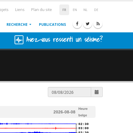
ojets
Liens
Plan du site
FR
EN
NL
DE
RECHERCHE
PUBLICATIONS
Avez-vous ressenti un séisme?
Heure
2026-08-08
belge
02:30
03:00
03:30