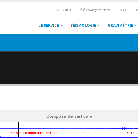
ORB
Téléchargements
F.A.Q.
Pr
LE SERVICE
SÉISMOLOGIE
GRAVIMÉTRIE
Composante verticale
600
1,200