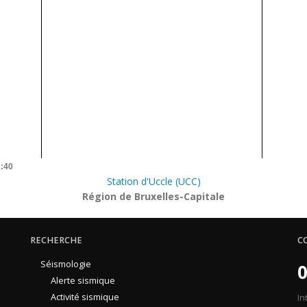
1:40
Station d'Uccle (UCC)
Région de Bruxelles-Capitale
RECHERCHE
C
Séismologie
0
Alerte sismique
Activité sismique
In