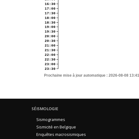
16:30
17:00
17:30
18:00
18:30
19:00
19:30
20:00
20:30
21:00
21:30
22:00
22:30
23:00
23:30
Prochaine mise à jour automatique :
2026-08-08 13:4
SÉISMOLOGIE
Sismogrammes
Sismicité en Belgique
Enquêtes macrosismiques