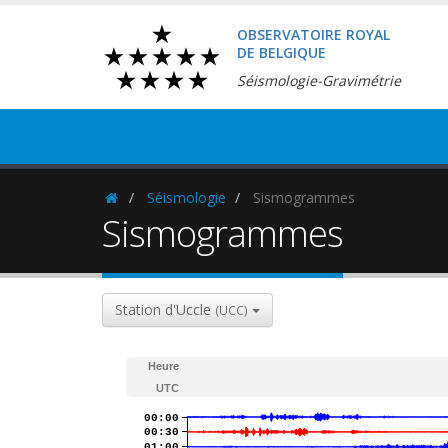
OBSERVATOIRE ROYAL
DE BELGIQUE
Séismologie-Gravimétrie
Séismologie
Sismogrammes
Homepage
Sismogrammes
Station d'Uccle
(UCC)
Heure
UTC
00:00
00:30
01:00