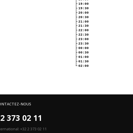
19:00
19:30
20:00
20:30
21:00
21:30
22:00
22:30
23:00
23:30
00:00
00:30
01:00
01:30
02:00
ONTACTEZ-NOUS
2 373 02 11
ternational: +32 2 373 02 11