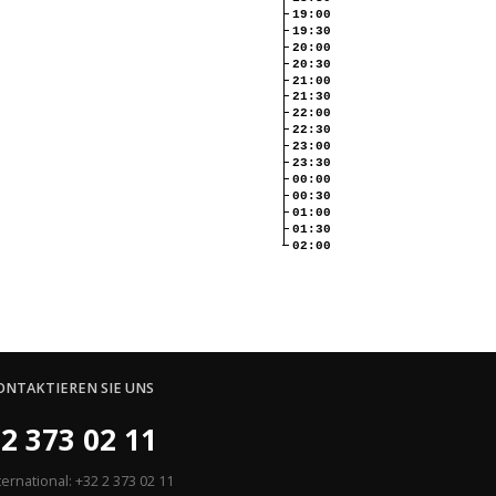
19:00
19:30
20:00
20:30
21:00
21:30
22:00
22:30
23:00
23:30
00:00
00:30
01:00
01:30
02:00
ONTAKTIEREN SIE UNS
2 373 02 11
ternational: +32 2 373 02 11