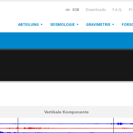
KSB
Downloads
F.A.Q.
Pr
ABTEILUNG
SEISMOLOGIE
GRAVIMETRIE
FORS
Vertikale Komponente
600
1,200