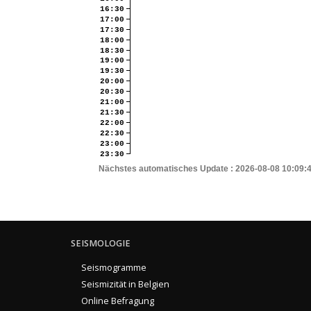
16:30
17:00
17:30
18:00
18:30
19:00
19:30
20:00
20:30
21:00
21:30
22:00
22:30
23:00
23:30
Nächstes automatisches Update :
2026-08-08 10:09:
SEISMOLOGIE
Seismogramme
Seismizität in Belgien
Online Befragung