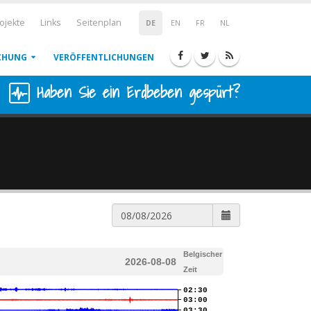
ojekte
Links
Seitenplan
DE
EN
FR
NL
CHUNG
VERÖFFENTLICHUNGEN
Haben Sie ein Erdbeben gespürt?
Belgischer
2026-08-08
Zeit
02:30
03:00
03:30