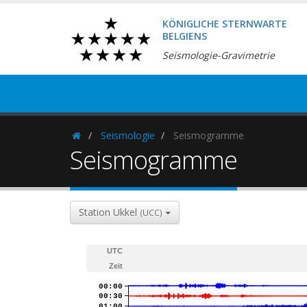
KÖNIGLICHE STERNWARTE
BELGIENS
Seismologie-Gravimetrie
Seismologie
Seismogramme
Homepage
Seismogramme
Station Ukkel
(UCC)
UTC
Zeit
00:00
00:30
01:00