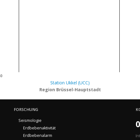
40
Station Ukkel (UCC)
Region Brüssel-Hauptstadt
FORSCHUNG
K
Seismologie
0
Erdbebenaktivität
Erdbebenalarm
In