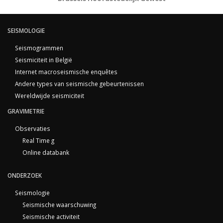
SEISMOLOGIE
Seismogrammen
Seismiciteit in België
Internet macroseismische enquêtes
Andere types van seismische gebeurtenissen
Wereldwijde seismiciteit
GRAVIMETRIE
Observaties
Real Time g
Online databank
ONDERZOEK
Seismologie
Seismische waarschuwing
Seismische activiteit