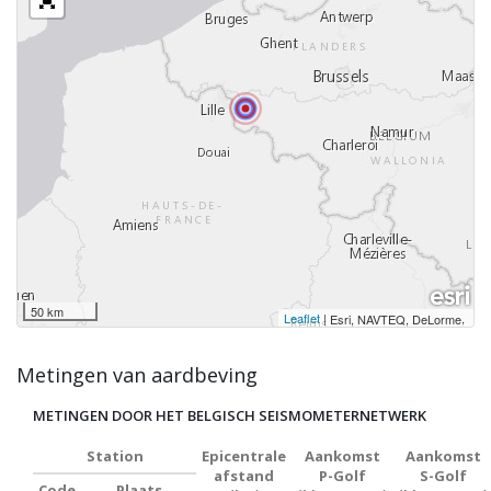
50 km
Leaflet
|
,
Esri, NAVTEQ, DeLorme
Metingen van aardbeving
METINGEN DOOR HET BELGISCH SEISMOMETERNETWERK
Station
Epicentrale
Aankomst
Aankomst
afstand
P-Golf
S-Golf
Code
Plaats