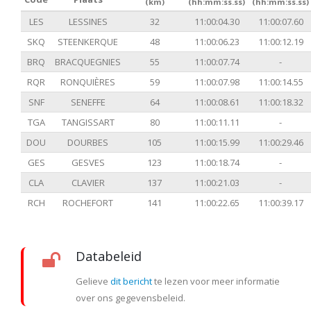
(km)
(hh:mm:ss.ss)
(hh:mm:ss.ss)
LES
LESSINES
32
11:00:04.30
11:00:07.60
SKQ
STEENKERQUE
48
11:00:06.23
11:00:12.19
BRQ
BRACQUEGNIES
55
11:00:07.74
-
RQR
RONQUIÈRES
59
11:00:07.98
11:00:14.55
SNF
SENEFFE
64
11:00:08.61
11:00:18.32
TGA
TANGISSART
80
11:00:11.11
-
DOU
DOURBES
105
11:00:15.99
11:00:29.46
GES
GESVES
123
11:00:18.74
-
CLA
CLAVIER
137
11:00:21.03
-
RCH
ROCHEFORT
141
11:00:22.65
11:00:39.17
Databeleid
Gelieve
dit bericht
te lezen voor meer informatie
over ons gegevensbeleid.