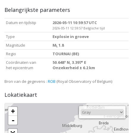
Belangrijkste parameters
Datum en tijdstip
2026-05-11 10:59:57 UTC
2026-05-11 12:59:57 Belgische tijd
Type
Explosie in groeve
Magnitude
M
1.8
L
Regio
TOURNAI (BE)
Coördinaten van
50.648° N, 3.397° E
het epicentrum
Onzekerheid ± 6.2 km
Bron van de gegevens :
ROB
(Royal Observatory of Belgium)
Lokatiekaart
+
-