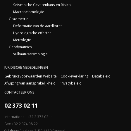
Seismische Gevarenkans en Risico
Macroseismologie
Gravimetrie
Deformatie van de aardkorst
Hydrologische effecten
Metrologie
Geodynamics
Vulkaan-seismologie
JURIDISCHE MEDEDELINGEN
Gebruiksvoorwaarden Website
Cookieverklaring
Databeleid
Afwijzing van aansprakelijkheid
Privacybeleid
CONTACTEER ONS
02 373 02 11
International: +32 2 373 02 11
Fax: +32 2 374 98 22
Adres:
Ringlaan 3, BE-1180 Brussel