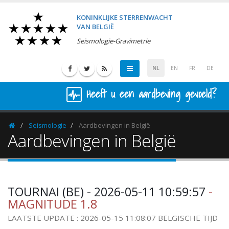
KONINKLIJKE STERRENWACHT
VAN BELGIË
Seismologie-Gravimetrie
NL
EN
FR
DE
Heeft u een aardbeving gevoeld?
Seismologie
Aardbevingen in België
Homepage
Aardbevingen in België
TOURNAI (BE) - 2026-05-11 10:59:57
-
MAGNITUDE 1.8
LAATSTE UPDATE : 2026-05-15 11:08:07 BELGISCHE TIJD