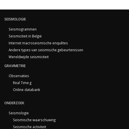
SEISMOLOGIE
Seismogrammen
Seismiciteit in België
Internet macroseismische enquêtes
Andere types van seismische gebeurtenissen
Wereldwijde seismiciteit
GRAVIMETRIE
Observaties
Real Time g
Online databank
ONDERZOEK
Seismologie
Seismische waarschuwing
Seismische activiteit