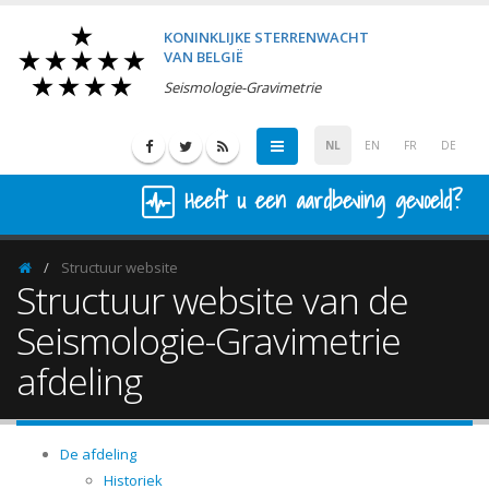
KONINKLIJKE STERRENWACHT
VAN BELGIË
Seismologie-Gravimetrie
NL
EN
FR
DE
Heeft u een aardbeving gevoeld?
Structuur website
Homepage
Structuur website van de
Seismologie-Gravimetrie
afdeling
De afdeling
Historiek