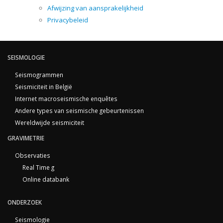
Afwijzing van aansprakelijkheid
Privacybeleid
SEISMOLOGIE
Seismogrammen
Seismiciteit in België
Internet macroseismische enquêtes
Andere types van seismische gebeurtenissen
Wereldwijde seismiciteit
GRAVIMETRIE
Observaties
Real Time g
Online databank
ONDERZOEK
Seismologie