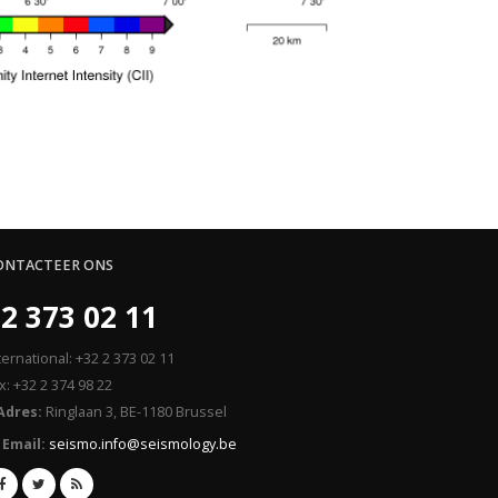
ONTACTEER ONS
2 373 02 11
ternational: +32 2 373 02 11
x: +32 2 374 98 22
Adres:
Ringlaan 3, BE-1180 Brussel
Email:
seismo.info@seismology.be