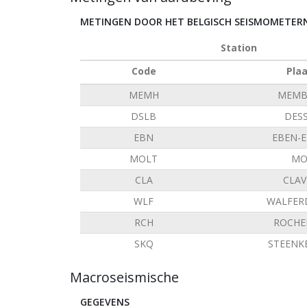
METINGEN DOOR HET BELGISCH SEISMOMETE
Station
Code
Pla
MEMH
MEMB
DSLB
DES
EBN
EBEN-
MOLT
MO
CLA
CLAV
WLF
WALFER
RCH
ROCHE
SKQ
STEENK
Macroseismische
GEGEVENS