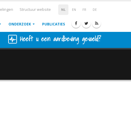
elingen
Structuur website
NL
EN
FR
DE
ONDERZOEK
PUBLICATIES
Heeft u een aardbeving gevoeld?