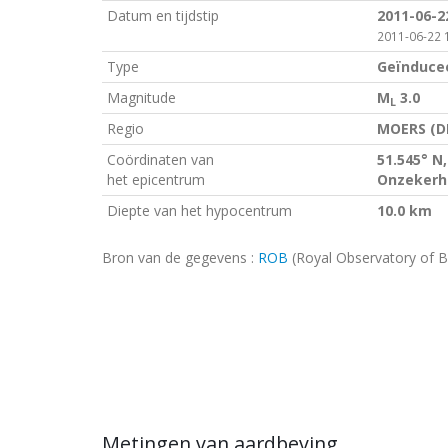
Datum en tijdstip
2011-06-2
2011-06-22 1
Type
Geïnduce
Magnitude
M
3.0
L
Regio
MOERS (D
Coördinaten van
51.545° N,
het epicentrum
Onzekerhe
Diepte van het hypocentrum
10.0 km
Bron van de gegevens :
ROB
(Royal Observatory of B
Metingen van aardbeving