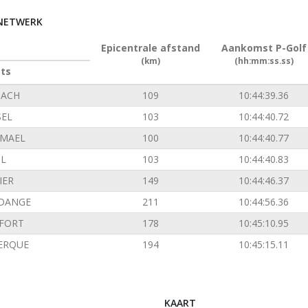
RNETWERK
Epicentrale afstand
Aankomst P-Golf
(km)
(hh:mm:ss.ss)
ats
ACH
109
10:44:39.36
SEL
103
10:44:40.72
EMAEL
100
10:44:40.77
L
103
10:44:40.83
IER
149
10:44:46.37
DANGE
211
10:44:56.36
FORT
178
10:45:10.95
ERQUE
194
10:45:15.11
KAART