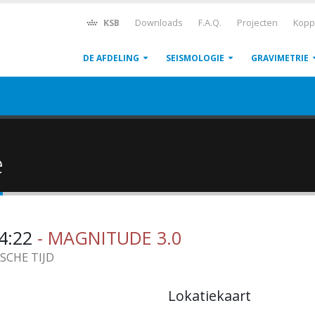
KSB
Downloads
F.A.Q.
Projecten
Kopp
DE AFDELING
SEISMOLOGIE
GRAVIMETRIE
ë
44:22
- MAGNITUDE 3.0
ISCHE TIJD
Lokatiekaart