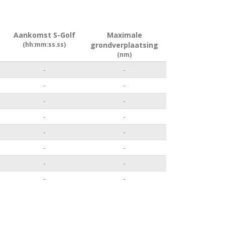
Aankomst S-Golf
Maximale
(hh:mm:ss.ss)
grondverplaatsing
(nm)
-
-
-
-
-
-
-
-
-
-
-
-
-
-
-
-