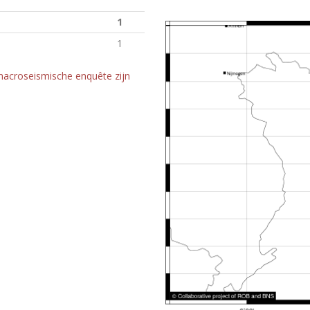
1
1
macroseismische enquête zijn