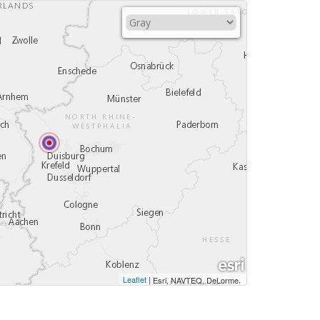
Leaflet
|
,
Esri, NAVTEQ, DeLorme