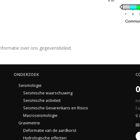
nformatie over ons gegevensbeleid.
ONDERZOEK
C
Seismologie
0
Seismische waarschuwing
Seismische activiteit
In
Seismische Gevarenkans en Risico
Fa
Macroseismologie
Gravimetrie
Deformatie van de aardkorst
Hydrologische effecten