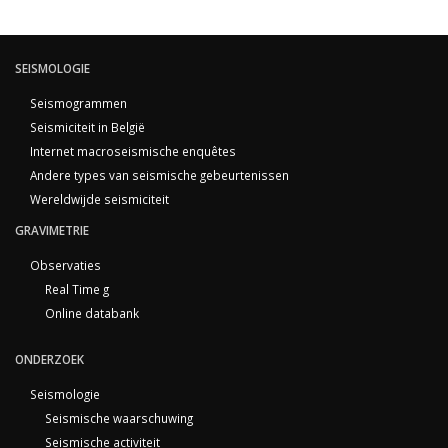
SEISMOLOGIE
Seismogrammen
Seismiciteit in België
Internet macroseismische enquêtes
Andere types van seismische gebeurtenissen
Wereldwijde seismiciteit
GRAVIMETRIE
Observaties
Real Time g
Online databank
ONDERZOEK
Seismologie
Seismische waarschuwing
Seismische activiteit