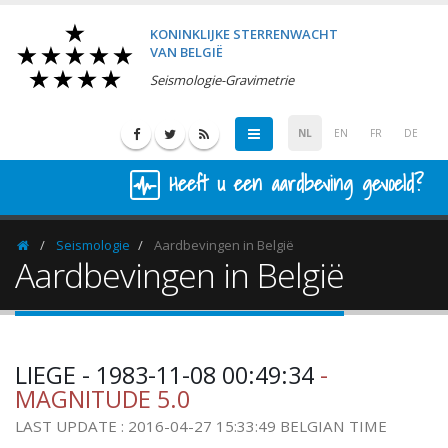
KONINKLIJKE STERRENWACHT
VAN BELGIË
Seismologie-Gravimetrie
NL
EN
FR
DE
Heeft u een aardbeving gevoeld?
Seismologie
Aardbevingen in België
Homepage
Aardbevingen in België
LIEGE - 1983-11-08 00:49:34
-
MAGNITUDE 5.0
LAST UPDATE : 2016-04-27 15:33:49 BELGIAN TIME