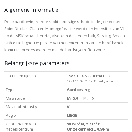
Algemene informatie
Deze aardbeving veroorzaakte ernstige schade in de gemeenten
Saint-Nicolas, Glain en Montegnée. Hier werd een intensiteit van VII
op de MSK-schaal bereikt, alsook in de steden Luik, Seraing, Ans en
Grâce-Hollogne. De positie van het epicentrum van de hoofdschok
komt niet precies overeen met de hardst getroffen zone.
Belangrijkste parameters
Datum en tijdstip
1983-11-08 00:49:34 UTC
1983-11-08 01:49:34 Belgische tijd
Type
Aardbeving
Magnitude
M
5.0
M
4.6
L
S
Maximal intensity
VII
Regio
LIEGE
Coördinaten van
50.628° N, 5.515° E
het epicentrum
Onzekerheid ± 0.9 km